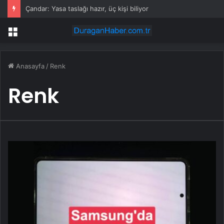
Porsche 2035’e kadar 9 bin kişiyi işten çıkaracak
Menü
Anasayfa
/
Renk
Renk