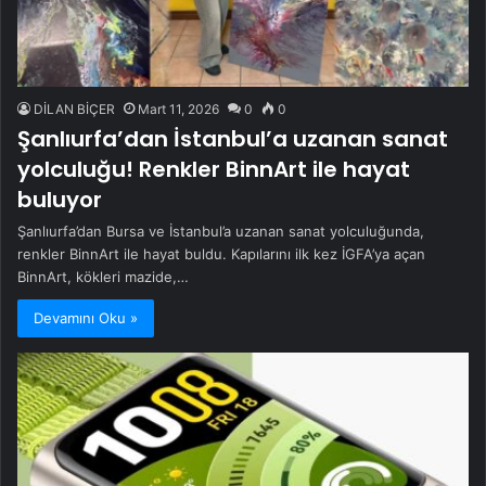
DİLAN BİÇER
Mart 11, 2026
0
0
Şanlıurfa’dan İstanbul’a uzanan sanat
yolculuğu! Renkler BinnArt ile hayat
buluyor
Şanlıurfa’dan Bursa ve İstanbul’a uzanan sanat yolculuğunda,
renkler BinnArt ile hayat buldu. Kapılarını ilk kez İGFA’ya açan
BinnArt, kökleri mazide,…
Devamını Oku »