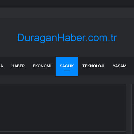
afik Kazası: 3 Yaralı
FA
HABER
EKONOMI
SAĞLIK
TEKNOLOJI
YAŞAM