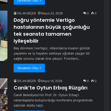
Devamını Oku »
DİLAN BİÇER
Mayıs 23, 2026
0
0
Doğru yöntemle Vertigo
hastalarının büyük çoğunluğu
tek seansta tamamen
iyileşebilir
Baş dönmesi (vertigo), milyonlarca insanın günlük
yaşamını ve iş hayatını sekteye uğratan yaygın bir
sağlık sorunu olarak öne çıkıyor. Frontiers…
Devamını Oku »
DİLAN BİÇER
Mayıs 16, 2026
0
0
Canik’te Oytun Erbaş Rüzgârı
Canik Belediyesi'nin Prof. Dr. Oytun Erbaş'ı
vatandaşlarla buluşturduğu konferans programında
salonlar doldu taştı.