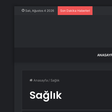
Çorum’da Tr
Salı, Ağustos 4 2026
Son Dakika Haberleri
ANASAY
Anasayfa
/
Sağlık
Sağlık