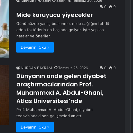
MEHMET HAZBİN KAZBEK
Temmuz 30, 2026
0
0
Mide koruyucu yiyecekler
Günümüzde yanlış beslenme, mide sağlığını tehdit
eden faktörlerin en başında geliyor. İşte yapılan
hatalar ve öneriler.
Devamını Oku »
NURCAN BAYRAM
Temmuz 25, 2026
0
0
Dünyanın önde gelen diyabet
araştırmacılarından Prof.
Muhammad A. Abdul-Ghani,
Atlas Üniversitesi’nde
Prof. Muhammad A. Abdul-Ghani, diyabet
tedavisindeki son gelişmeleri anlattı
Devamını Oku »