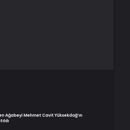
den Ağabeyi Mehmet Cavit Yüksekdağ’ın
ıldı