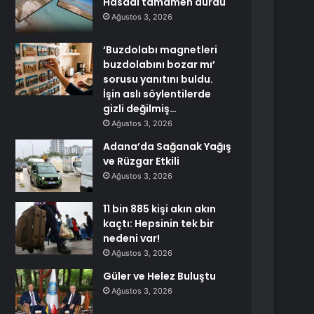
Hasadı tamamen durdu
Ağustos 3, 2026
‘Buzdolabı magnetleri
buzdolabını bozar mı’
sorusu yanıtını buldu.
İşin aslı söylentilerde
gizli değilmiş…
Ağustos 3, 2026
Adana’da Sağanak Yağış
ve Rüzgar Etkili
Ağustos 3, 2026
11 bin 885 kişi akın akın
kaçtı: Hepsinin tek bir
nedeni var!
Ağustos 3, 2026
Güler ve Helez Buluştu
Ağustos 3, 2026