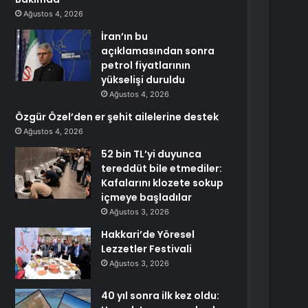
Ağustos 4, 2026
İran’ın bu
açıklamasından sonra
petrol fiyatlarının
yükselişi duruldu
Ağustos 4, 2026
Özgür Özel’den er şehit ailelerine destek
Ağustos 4, 2026
52 bin TL’yi duyunca
tereddüt bile etmediler:
Kafalarını klozete sokup
içmeye başladılar
Ağustos 3, 2026
Hakkari’de Yöresel
Lezzetler Festivali
Ağustos 3, 2026
40 yıl sonra ilk kez oldu: