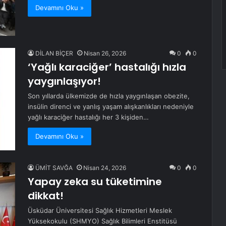
Devamını Oku »
DİLAN BİÇER
Nisan 26, 2026
0
0
‘Yağlı karaciğer’ hastalığı hızla
yaygınlaşıyor!
Son yıllarda ülkemizde de hızla yaygınlaşan obezite,
insülin direnci ve yanlış yaşam alışkanlıkları nedeniyle
yağlı karaciğer hastalığı her 3 kişiden…
Devamını Oku »
ÜMİT SAVĞA
Nisan 24, 2026
0
0
Yapay zeka su tüketimine
dikkat!
Üsküdar Üniversitesi Sağlık Hizmetleri Meslek
Yüksekokulu (SHMYO) Sağlık Bilimleri Enstitüsü