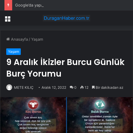
Google’da yapay zekanın başına bir Türk geçti: Koray Kavukçuoğlu dönemi başladı
Menü
Anasayfa
/
Yaşam
Yaşam
9 Aralık İkizler Burcu Günlük
Burç Yorumu
METE KILIÇ
Aralık 12, 2022
0
12
Bir dakikadan az