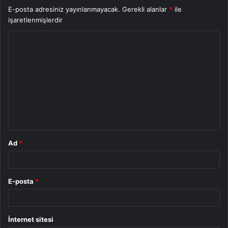
E-posta adresiniz yayınlanmayacak.
Gerekli alanlar
*
ile
işaretlenmişlerdir
Y
o
r
u
m
*
Ad
*
E-posta
*
İnternet sitesi