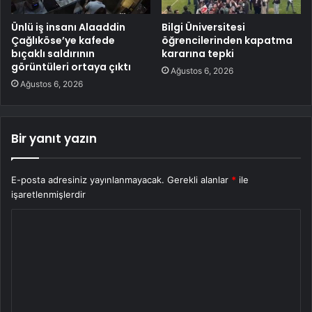
Ünlü iş insanı Alaaddin
Bilgi Üniversitesi
Çağlıköse’ye kafede
öğrencilerinden kapatma
bıçaklı saldırının
kararına tepki
görüntüleri ortaya çıktı
Ağustos 6, 2026
Ağustos 6, 2026
Bir yanıt yazın
E-posta adresiniz yayınlanmayacak.
Gerekli alanlar
*
ile
işaretlenmişlerdir
Y
o
r
u
m