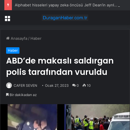
Alphabet hisseleri yapay zeka öncüsü Jeff Dean’in ayrılmasıyla %5 düştü
Menü
Anasayfa
/
Haber
Haber
ABD’de makaslı saldırgan
polis tarafından vuruldu
CAFER SEVEN
Ocak 27, 2023
0
10
Bir dakikadan az