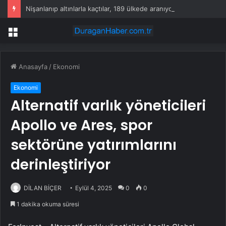
Nişanlanıp altınlarla kaçtılar, 189 ülkede aranıyorlar
Menü
Anasayfa
/
Ekonomi
Ekonomi
Alternatif varlık yöneticileri
Apollo ve Ares, spor
sektörüne yatırımlarını
derinleştiriyor
DİLAN BİÇER
Eylül 4, 2025
0
0
1 dakika okuma süresi