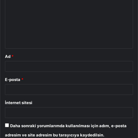
o
r
u
m
*
Ad
*
E-posta
*
İnternet sitesi
Daha sonraki yorumlarımda kullanılması için adım, e-posta
adresim ve site adresim bu tarayıcıya kaydedilsin.