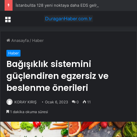
İstanbul’da 128 yeni noktaya daha EDS geliyor
Menü
Anasayfa
/
Haber
Haber
Bağışıklık sistemini
güçlendiren egzersiz ve
beslenme önerileri
KORAY KIRIŞ
Ocak 6, 2023
0
11
1 dakika okuma süresi