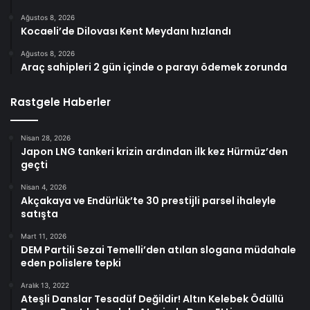
Ağustos 8, 2026
Kocaeli’de Dilovası Kent Meydanı hızlandı
Ağustos 8, 2026
Araç sahipleri 2 gün içinde o parayı ödemek zorunda
Rastgele Haberler
Nisan 28, 2026
Japon LNG tankeri krizin ardından ilk kez Hürmüz’den
geçti
Nisan 4, 2026
Akçakaya ve Endürlük’te 30 prestijli parsel ihaleyle
satışta
Mart 11, 2026
DEM Partili Sezai Temelli’den atılan slogana müdahale
eden polislere tepki
Aralık 13, 2022
Ateşli Danslar Tesadüf Değildir! Altın Kelebek Ödüllü