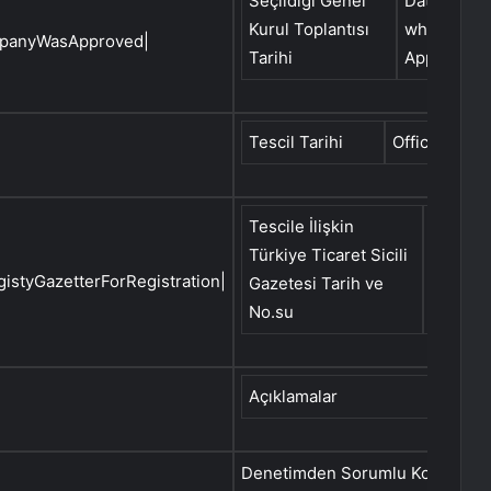
Seçildiği Genel
Date of Ge
Kurul Toplantısı
which Aud
mpanyWasApproved|
Tarihi
Approved
Tescil Tarihi
Official Regi
Tescile İlişkin
Date an
Türkiye Ticaret Sicili
Commer
styGazetterForRegistration|
Gazetesi Tarih ve
Newspap
No.su
Açıklamalar
Expla
Denetimden Sorumlu Komite’nin