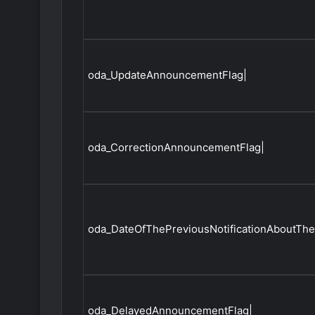
oda_UpdateAnnouncementFlag|
oda_CorrectionAnnouncementFlag|
oda_DateOfThePreviousNotificationAboutTh
oda_DelayedAnnouncementFlag|