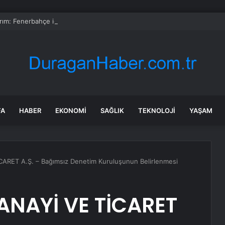
ırım: Fenerbahçe için kritik kongre
FA
HABER
EKONOMI
SAĞLIK
TEKNOLOJI
YAŞAM
RET A.Ş. – Bağımsız Denetim Kuruluşunun Belirlenmesi
NAYİ VE TİCARET