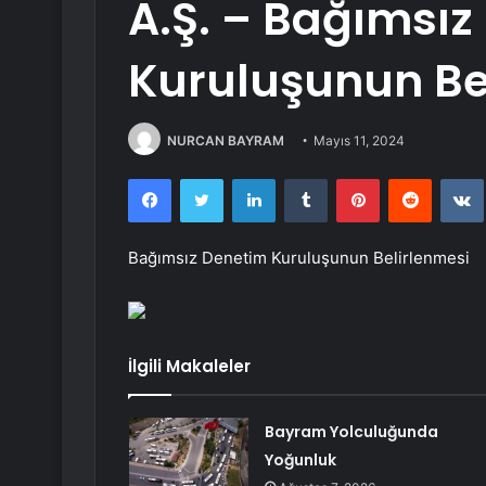
A.Ş. – Bağımsız
Kuruluşunun Be
NURCAN BAYRAM
Mayıs 11, 2024
Facebook
Twitter
LinkedIn
Tumblr
Pinterest
Reddit
Bağımsız Denetim Kuruluşunun Belirlenmesi
İlgili Makaleler
Bayram Yolculuğunda
Yoğunluk