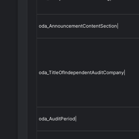
oda_AnnouncementContentSection|
oda_TitleOfIndependentAuditCompany|
oda_AuditPeriod|