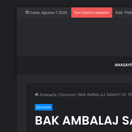
Aziz Yıld
Cuma, Ağustos 7 2026
Son Dakika Haberleri
ANASAY
Anasayfa
/
Ekonomi
/
BAK AMBALAJ SANAYİ VE TİCA
Ekonomi
BAK AMBALAJ SA