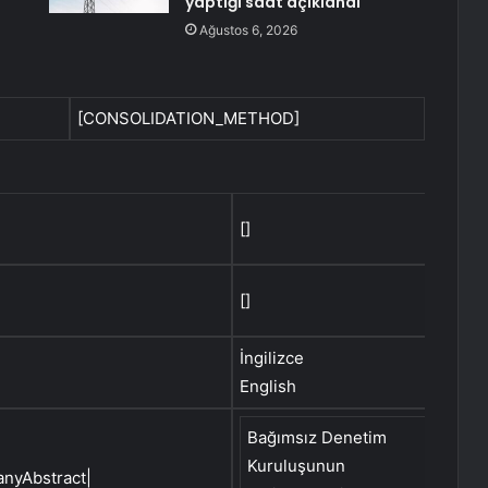
yaptığı saat açıklandı
Ağustos 6, 2026
[CONSOLIDATION_METHOD]
[]
[]
İngilizce
English
Bağımsız Denetim
Dete
Kuruluşunun
Inde
nyAbstract|