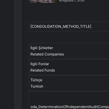
Ağustos 7, 2026
[CONSOLIDATION_METHOD_TITLE]
İlgili Şirketler
Related Companies
İlgili Fonlar
Related Funds
Türkçe
Turkish
oda_DeterminationOfIndependentAuditCompa