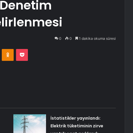
 Denetim
lirlenmesi
0
0
1 dakika okuma süresi
VKontakte
Odnoklassniki
Pocket
İstatistikler yayınlandı:
Elektrik tüketiminin zirve