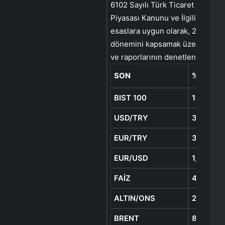
6102 Sayılı Türk Ticaret Kanunu
Piyasası Kanunu ve İlgili Mevzua
esaslara uygun olarak, 2024 yılı
dönemini kapsamak üzere, Şirket
ve raporlarının denetlenmesi içi
SON
%
BIST 100
10.218,5
USD/TRY
32,3066
EUR/TRY
34,8361
EUR/USD
1,0771
FAİZ
43,15
ALTIN/ONS
2.360,50
BRENT
82,72