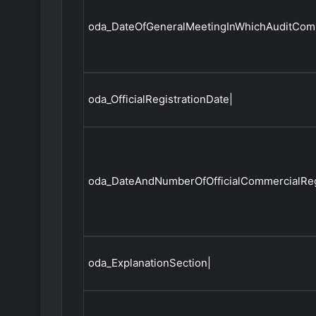
oda_DateOfGeneralMeetingInWhichAuditCo
oda_OfficialRegistrationDate|
oda_DateAndNumberOfOfficialCommercialRegi
oda_ExplanationSection|