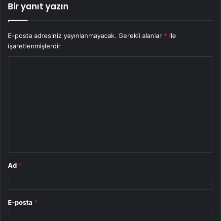
Bir yanıt yazın
E-posta adresiniz yayınlanmayacak.
Gerekli alanlar
*
ile
işaretlenmişlerdir
Y
o
r
u
m
*
Ad
*
E-posta
*