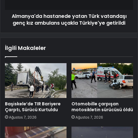
Almanya'da hastanede yatan Türk vatandaşı
genç kız ambulans uçakla Türkiye'ye getirildi
İlgili Makaleler
Başiskele’de TIR Bariyere
Otomobille çarpışan
Çarptı, Sürücü Kurtuldu
motosikletin sürücüsü öldü
Ağustos 7, 2026
Ağustos 7, 2026