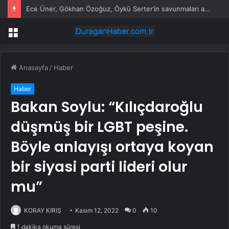
Ece Üner, Gökhan Özoğuz, Öykü Serter’in savunmaları aynı
Menü
Anasayfa
/
Haber
Haber
Bakan Soylu: “Kılıçdaroğlu
düşmüş bir LGBT peşine.
Böyle anlayışı ortaya koyan
bir siyasi parti lideri olur
mu”
KORAY KIRIŞ
Kasım 12, 2022
0
10
1 dakika okuma süresi