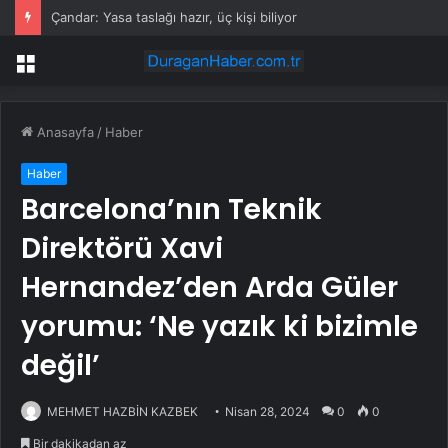
Çandar: Yasa taslağı hazır, üç kişi biliyor
Menü
Anasayfa
/
Haber
Haber
Barcelona’nın Teknik
Direktörü Xavi
Hernandez’den Arda Güler
yorumu: ‘Ne yazık ki bizimle
değil’
MEHMET HAZBİN KAZBEK
Nisan 28, 2024
0
0
Bir dakikadan az