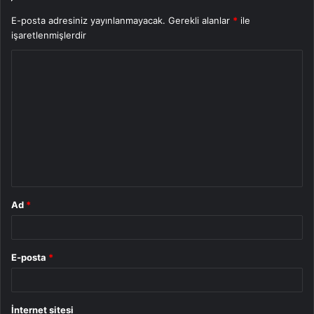
E-posta adresiniz yayınlanmayacak.
Gerekli alanlar
*
ile
işaretlenmişlerdir
Y
o
r
u
m
*
Ad
*
E-posta
*
İnternet sitesi