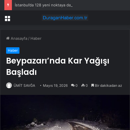
İstanbul’da 128 yeni noktaya daha EDS geliyor
Menü
Anasayfa
/
Haber
Haber
Beypazarı’nda Kar Yağışı
Başladı
ÜMİT SAVĞA
Mayıs 19, 2026
0
0
Bir dakikadan az