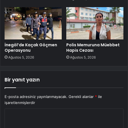
İnegöl’de Kaçak Göçmen
Polis Memuruna Müebbet
Operasyonu
Hapis Cezası
Ağustos 5, 2026
Ağustos 5, 2026
Bir yanıt yazın
E-posta adresiniz yayınlanmayacak.
Gerekli alanlar
*
ile
işaretlenmişlerdir
Y
o