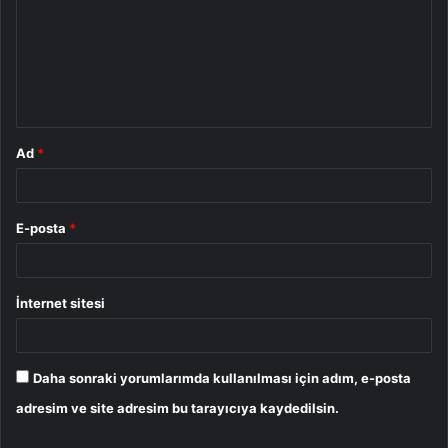
r
u
m
*
Ad
*
E-posta
*
İnternet sitesi
Daha sonraki yorumlarımda kullanılması için adım, e-posta
adresim ve site adresim bu tarayıcıya kaydedilsin.