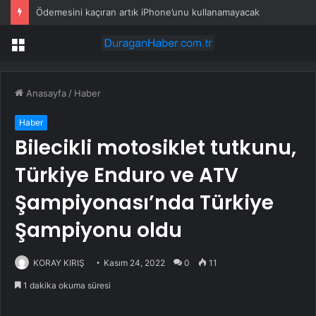
Ödemesini kaçıran artık iPhone’unu kullanamayacak
Menü
Anasayfa
/
Haber
Haber
Bilecikli motosiklet tutkunu,
Türkiye Enduro ve ATV
Şampiyonası’nda Türkiye
Şampiyonu oldu
KORAY KIRIŞ
Kasım 24, 2022
0
11
1 dakika okuma süresi