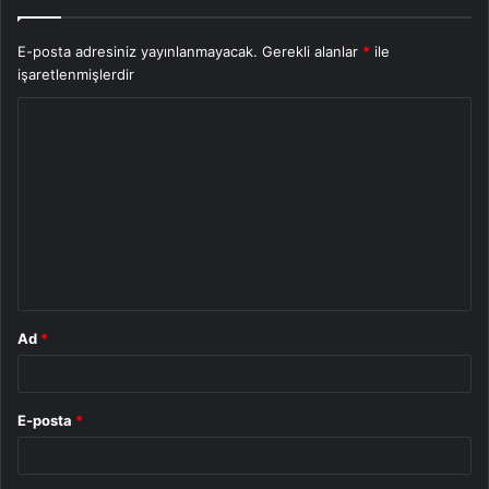
E-posta adresiniz yayınlanmayacak.
Gerekli alanlar
*
ile
işaretlenmişlerdir
Y
o
r
u
m
*
Ad
*
E-posta
*