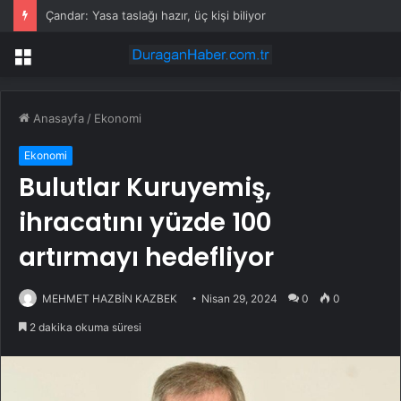
Çandar: Yasa taslağı hazır, üç kişi biliyor
Menü
Anasayfa
/
Ekonomi
Ekonomi
Bulutlar Kuruyemiş,
ihracatını yüzde 100
artırmayı hedefliyor
MEHMET HAZBİN KAZBEK
Nisan 29, 2024
0
0
2 dakika okuma süresi