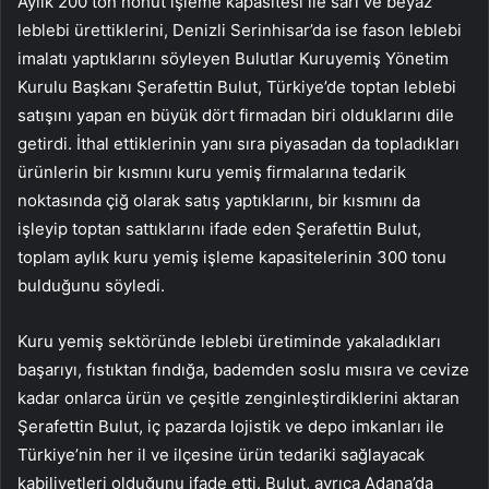
Aylık 200 ton nohut işleme kapasitesi ile sarı ve beyaz
leblebi ürettiklerini, Denizli Serinhisar’da ise fason leblebi
imalatı yaptıklarını söyleyen Bulutlar Kuruyemiş Yönetim
Kurulu Başkanı Şerafettin Bulut, Türkiye’de toptan leblebi
satışını yapan en büyük dört firmadan biri olduklarını dile
getirdi. İthal ettiklerinin yanı sıra piyasadan da topladıkları
ürünlerin bir kısmını kuru yemiş firmalarına tedarik
noktasında çiğ olarak satış yaptıklarını, bir kısmını da
işleyip toptan sattıklarını ifade eden Şerafettin Bulut,
toplam aylık kuru yemiş işleme kapasitelerinin 300 tonu
bulduğunu söyledi.
Kuru yemiş sektöründe leblebi üretiminde yakaladıkları
başarıyı, fıstıktan fındığa, bademden soslu mısıra ve cevize
kadar onlarca ürün ve çeşitle zenginleştirdiklerini aktaran
Şerafettin Bulut, iç pazarda lojistik ve depo imkanları ile
Türkiye’nin her il ve ilçesine ürün tedariki sağlayacak
kabiliyetleri olduğunu ifade etti. Bulut, ayrıca Adana’da