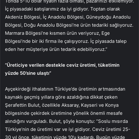
Tonda 5-10 dolar fiyatın fazla olması, pazarınızı etkilemiyor.
İç piyasadaki satışlarımız da iyi gidiyor. Toptan olarak
Akdeniz Bölgesi, İç Anadolu Bölgesi, Güneydoğu Anadolu
Bölgesi, Doğu Anadolu Bölgesi’ne ürün tedariki sağlıyoruz.
Marmara Bölgesi’ne kısmen ürün veriyoruz, Ege
Bölgesi’nde bir iki firma ile çalışıyoruz. İç piyasada talep
eden her müşteriye ürün tedarik edebiliyoruz.”
“Üreticiye verilen destekle ceviz üretimi, tüketimin
yüzde 50’sine ulaştı”
Ayçekirdeği ithalatının Türkiye’de üretimin artmasından
kaynaklı geçmiş yıllara göre azaldığına dikkat çeken
Şerafettin Bulut, özellikle Aksaray, Kayseri ve Konya
bölgesinde çekirdek üretimine yönelik önemli mesafe
alındığını vurguladı. Bulut, şöyle konuştu: “Soslu mısırda
Türkiye’nin de üretimi var ve iyi gidiyor. Ceviz üretimi 25-
30 yıl önce, tüketimin yüzde 10’u kadardı. Bugün yüzde