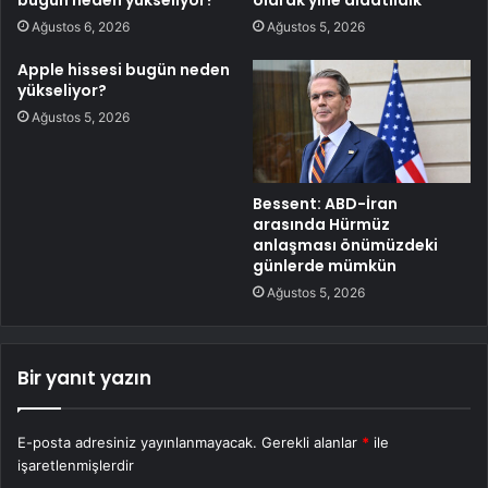
bugün neden yükseliyor?
olarak yine aldatıldık
Ağustos 6, 2026
Ağustos 5, 2026
Apple hissesi bugün neden
yükseliyor?
Ağustos 5, 2026
Bessent: ABD-İran
arasında Hürmüz
anlaşması önümüzdeki
günlerde mümkün
Ağustos 5, 2026
Bir yanıt yazın
E-posta adresiniz yayınlanmayacak.
Gerekli alanlar
*
ile
işaretlenmişlerdir