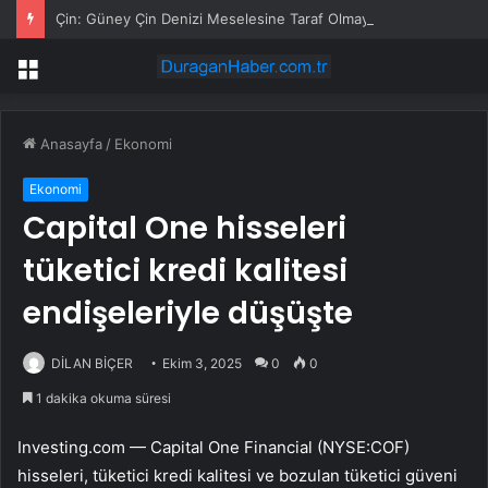
Çin: Güney Çin Denizi Meselesine Taraf Olmayan Ülkelerin Müdahale Hakkı Bulunmuyor
Menü
Anasayfa
/
Ekonomi
Ekonomi
Capital One hisseleri
tüketici kredi kalitesi
endişeleriyle düşüşte
DİLAN BİÇER
Ekim 3, 2025
0
0
1 dakika okuma süresi
Investing.com —
Capital One Financial (NYSE:COF)
hisseleri, tüketici kredi kalitesi ve bozulan tüketici güveni