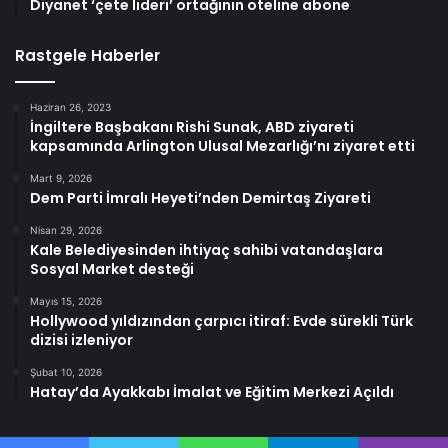
Diyanet ‘çete lideri’ ortağının oteline abone
Rastgele Haberler
Haziran 26, 2023
İngiltere Başbakanı Rishi Sunak, ABD ziyareti
kapsamında Arlington Ulusal Mezarlığı’nı ziyaret etti
Mart 9, 2026
Dem Parti İmralı Heyeti’nden Demirtaş Ziyareti
Nisan 29, 2026
Kale Belediyesinden ihtiyaç sahibi vatandaşlara
Sosyal Market desteği
Mayıs 15, 2026
Hollywood yıldızından çarpıcı itiraf: Evde sürekli Türk
dizisi izleniyor
Şubat 10, 2026
Hatay’da Ayakkabı İmalat ve Eğitim Merkezi Açıldı