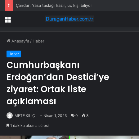
Çandar: Yasa taslağı hazır, üç kişi biliyor
Menü
Anasayfa
/
Haber
Haber
Cumhurbaşkanı
Erdoğan’dan Destici’ye
ziyaret: Ortak liste
açıklaması
METE KILIÇ
Nisan 1, 2023
0
8
1 dakika okuma süresi