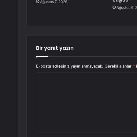
başladı
Ağustos 7, 2026
Ağustos 6, 
Bir yanıt yazın
E-posta adresiniz yayınlanmayacak.
Gerekli alanlar
*
i
Y
o
r
u
m
*