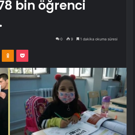
78 bin öğrenci
.
0
9
1 dakika okuma süresi
VKontakte
Odnoklassniki
Pocket