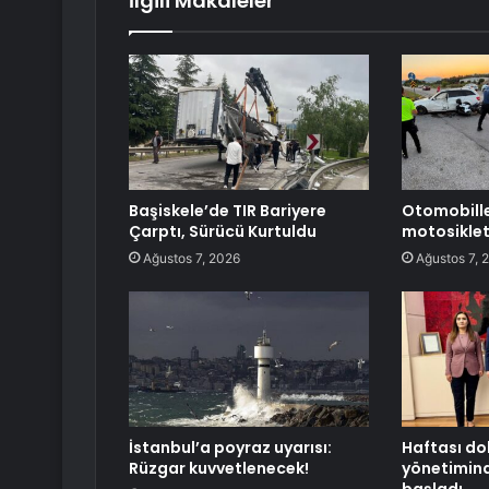
İlgili Makaleler
Başiskele’de TIR Bariyere
Otomobill
Çarptı, Sürücü Kurtuldu
motosiklet
Ağustos 7, 2026
Ağustos 7, 
İstanbul’a poyraz uyarısı:
Haftası do
Rüzgar kuvvetlenecek!
yönetimind