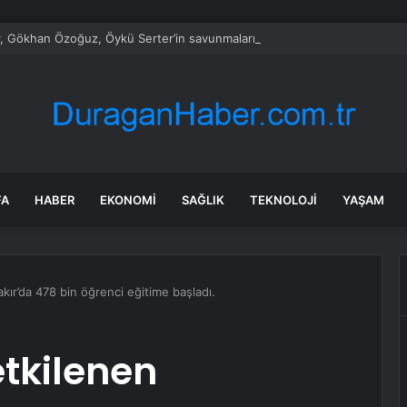
, Gökhan Özoğuz, Öykü Serter’in savunmaları aynı
FA
HABER
EKONOMI
SAĞLIK
TEKNOLOJI
YAŞAM
ır’da 478 bin öğrenci eğitime başladı.
tkilenen