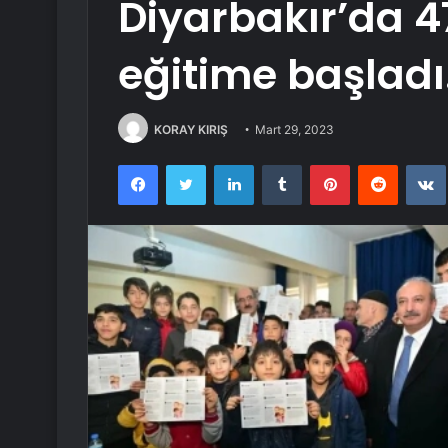
Diyarbakır’da 4
eğitime başladı
KORAY KIRIŞ
Mart 29, 2023
Facebook
Twitter
LinkedIn
Tumblr
Pinterest
Reddit