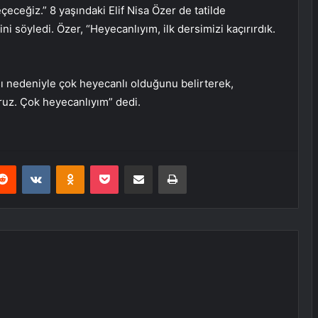
eceğiz.” 8 yaşındaki Elif Nisa Özer de tatilde
ni söyledi. Özer, “Heyecanlıyım, ilk dersimizi kaçırırdık.
ı nedeniyle çok heyecanlı olduğunu belirterek,
ruz. Çok heyecanlıyım” dedi.
erest
Reddit
VKontakte
Odnoklassniki
Pocket
E-Posta ile paylaş
Yazdır