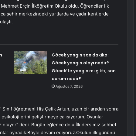
s Mehmet Erçin İlköğretim Okulu oldu. Öğrenciler ilk
rıca şehir merkezindeki yurtlarda ve çadır kentlerde
ulaştı.
n
Göcek yangın son dakika:
Göcek yangın olayı nedir?
Göcek’te yangın mı çıktı, son
durum nedir?
Ağustos 7, 2026
ıf öğretmeni His Çelik Artun, uzun bir aradan sonra
n psikolojilerini geliştirmeye çalışıyorum. Oyunlar
z oluyor” dedi. Bugün eğlence dolu.İlk dersimiz sohbet
nlar oynadık.Böyle devam ediyoruz.Okulun ilk gününü