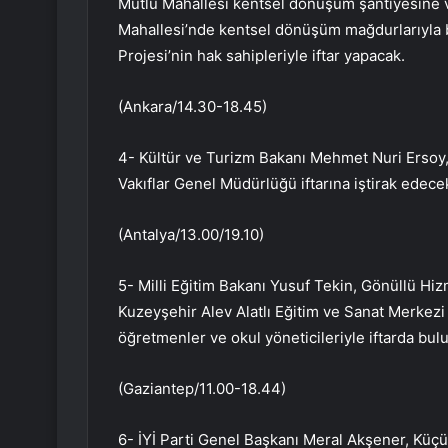
Mutlu Mahallesi kentsel dönüşüm şantiyesine v
Mahallesi’nde kentsel dönüşüm mağdurlarıyla
Projesi’nin hak sahipleriyle iftar yapacak.
(Ankara/14.30-18.45)
4- Kültür ve Turizm Bakanı Mehmet Nuri Ersoy,
Vakıflar Genel Müdürlüğü iftarına iştirak edece
(Antalya/13.00/19.10)
5- Milli Eğitim Bakanı Yusuf Tekin, Gönüllü Hiz
Kuzeyşehir Alev Alatlı Eğitim ve Sanat Merkezi A
öğretmenler ve okul yöneticileriyle iftarda bul
(Gaziantep/11.00-18.44)
6- İYİ Parti Genel Başkanı Meral Akşener, Küç