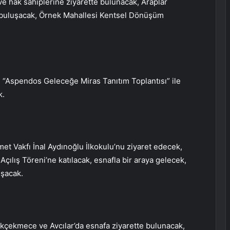
e hak sahiplerine ziyarette bulunacak, Araplar
 buluşacak, Örnek Mahallesi Kentsel Dönüşüm
 “Aspendos Geleceğe Miras Tanıtım Toplantısı” ile
k.
met Vakfı İnal Aydınoğlu İlkokulu’nu ziyaret edecek,
çılış Töreni’ne katılacak, esnafla bir araya gelecek,
uşacak.
ükçekmece ve Avcılar’da esnafa ziyarette bulunacak,