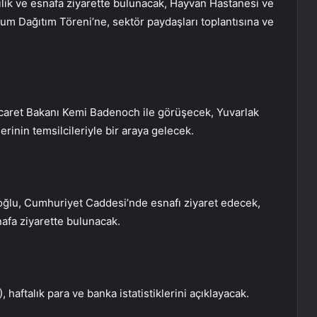
lik ve esnafa ziyarette bulunacak, Hayvan Hastanesi ve
ohum Dağıtım Töreni’ne, sektör paydaşları toplantısına ve
aret Bakanı Kemi Badenoch​​​​​​​ ile görüşecek, Yuvarlak
rinin temsilcileriyle bir araya gelecek.
loğlu, Cumhuriyet Caddesi’nde esnafı ziyaret edecek,
snafa ziyarette bulunacak.
aftalık para ve banka istatistiklerini açıklayacak.