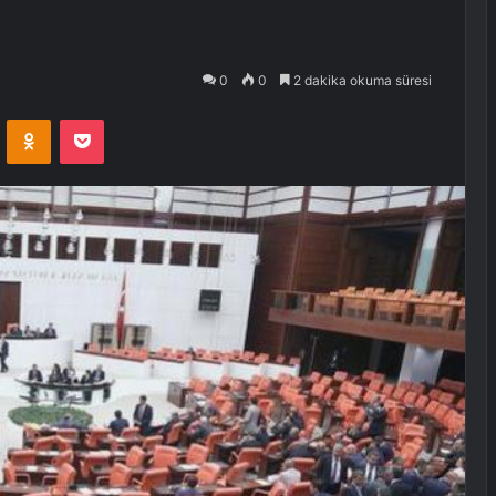
0
0
2 dakika okuma süresi
VKontakte
Odnoklassniki
Pocket