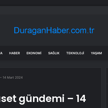
bul’da 128 yeni noktaya daha EDS geliyor
FA
HABER
EKONOMI
SAĞLIK
TEKNOLOJI
YAŞAM
– 14 Mart 2024
aset gündemi – 14