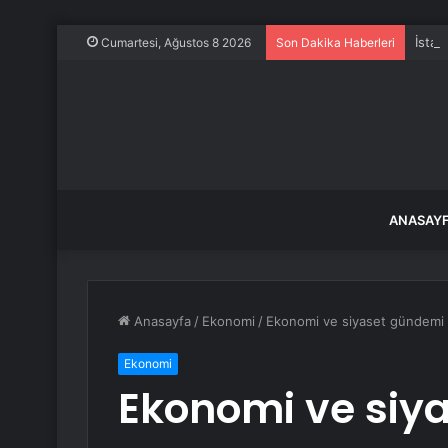
İstan
Cumartesi, Ağustos 8 2026
Son Dakika Haberleri
ANASAY
Anasayfa
/
Ekonomi
/
Ekonomi ve siyaset gündemi 
Ekonomi
Ekonomi ve siy