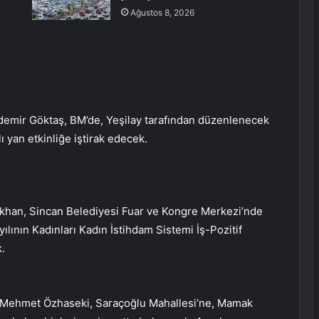
Ağustos 8, 2026
demir Göktaş, BM’de, Yeşilay tarafından düzenlenecek
ı yan etkinliğe iştirak edecek.
ıkhan, Sincan Belediyesi Fuar ve Kongre Merkezi’nde
ılının Kadınları Kadın İstihdam Sistemi İş-Pozitif
.
anı Mehmet Özhaseki, Saraçoğlu Mahallesi’ne, Mamak