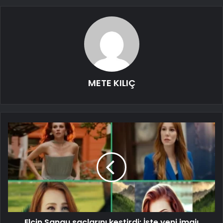
METE KILIÇ
Elçin Sangu saçlarını kestirdi: İşte yeni imajı