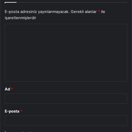
E-posta adresiniz yayınlanmayacak.
Gerekli alanlar
*
ile
işaretlenmişlerdir
Y
o
r
u
m
*
Ad
*
E-posta
*