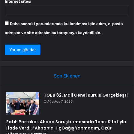
İnternet sitesi
Daha sonraki yorumlarımda kullanılması için adım, e-posta
adresim ve site adresim bu tarayıcıya kaydedilsin.
Son Eklenen
TOBB 82. Mali Genel Kurulu Gerçekleşti
Ağustos 7, 2026
Fatih Portakal, Ahbap Soruşturmasında Tanık Sıfatıyla
İfade Verdi: “Ahbap’a Hiç Bağış Yapmadım, Özür