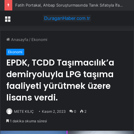
Fatih Portakal, Ahbap Soruşturmasında Tanık Sıfatıyla İfade Verdi: “Ahbap’a Hiç Bağış Yapmadım, Özür Dilemeye Hazırım”
Menü
Anasayfa
/
Ekonomi
Ekonomi
EPDK, TCDD Taşımacılık’a
demiryoluyla LPG taşıma
faaliyeti yürütmek üzere
lisans verdi.
METE KILIÇ
Kasım 2, 2023
0
2
1 dakika okuma süresi