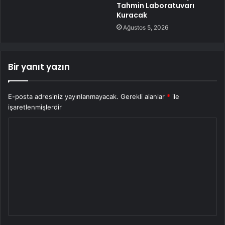
Tahmin Laboratuvarı
Kuracak
Ağustos 5, 2026
Bir yanıt yazın
E-posta adresiniz yayınlanmayacak.
Gerekli alanlar
*
ile
işaretlenmişlerdir
Y
o
r
u
m
*