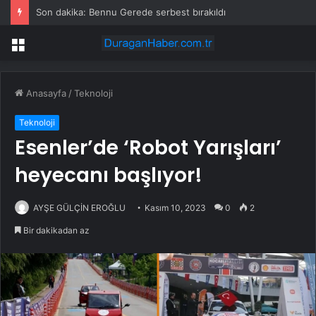
Son dakika: Bennu Gerede serbest bırakıldı
Menü
Anasayfa
/
Teknoloji
Teknoloji
Esenler’de ‘Robot Yarışları’
heyecanı başlıyor!
AYŞE GÜLÇİN EROĞLU
Kasım 10, 2023
0
2
Bir dakikadan az