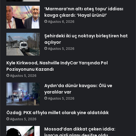
‘Marmara’nın altı ateş topu’ iddiası
kavga çıkardı: ‘Hayal ürünü!’
Ağustos 6, 2026
Şehirdeki iki uç noktayı birleştiren hat
açılıyor
Ağustos 5, 2026
Kyle Kirkwood, Nashville IndyCar Yarışında Pol
Pozisyonunu Kazandı
Ağustos 5, 2026
Aydın’da dünür kavgası: Ölü ve
yaralılar var
Ağustos 5, 2026
Özdağ: PKK affıyla millet olarak yine aldatıldık
Ağustos 5, 2026
Mossad’dan dikkat çeken iddia:
İran’ın gizli planı deşifre oldu