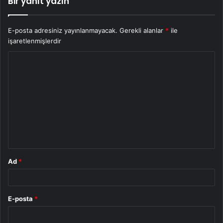
Bir yanıt yazın
E-posta adresiniz yayınlanmayacak.
Gerekli alanlar
*
ile
işaretlenmişlerdir
Y
o
r
u
m
*
Ad
*
E-posta
*