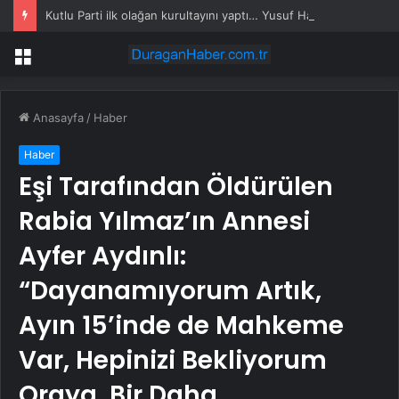
Kutlu Parti ilk olağan kurultayını yaptı… Yusuf Halaçoğlu yeniden Genel Başkan
Menü
Anasayfa
/
Haber
Haber
Eşi Tarafından Öldürülen
Rabia Yılmaz’ın Annesi
Ayfer Aydınlı:
“Dayanamıyorum Artık,
Ayın 15’inde de Mahkeme
Var, Hepinizi Bekliyorum
Oraya. Bir Daha…