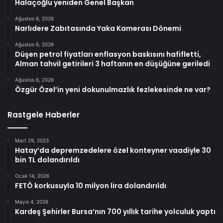
Halaçoğlu yeniden Genel Başkan
Ağustos 6, 2026
Narlıdere Zabıtasında Yaka Kamerası Dönemi
Ağustos 6, 2026
Düşen petrol fiyatları enflasyon baskısını hafifletti,
Alman tahvil getirileri 3 haftanın en düşüğüne geriledi
Ağustos 6, 2026
Özgür Özel’in yeni dokunulmazlık fezlekesinde ne var?
Rastgele Haberler
Mart 29, 2023
Hatay’da depremzedelere özel konteyner vaadiyle 30
bin TL dolandırıldı
Ocak 14, 2026
FETÖ korkusuyla 10 milyon lira dolandırıldı
Mayıs 4, 2026
Kardeş Şehirler Bursa’nın 700 yıllık tarihe yolculuk yaptı