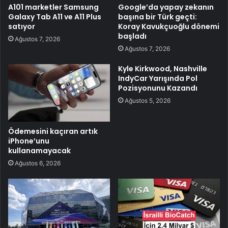
A101 marketler Samsung
Google’da yapay zekanın
Galaxy Tab A11 ve A11 Plus
başına bir Türk geçti:
satıyor
Koray Kavukçuoğlu dönemi
başladı
Ağustos 7, 2026
Ağustos 7, 2026
Kyle Kirkwood, Nashville
IndyCar Yarışında Pol
Pozisyonunu Kazandı
Ağustos 5, 2026
Ödemesini kaçıran artık
iPhone’unu
kullanamayacak
Ağustos 6, 2026