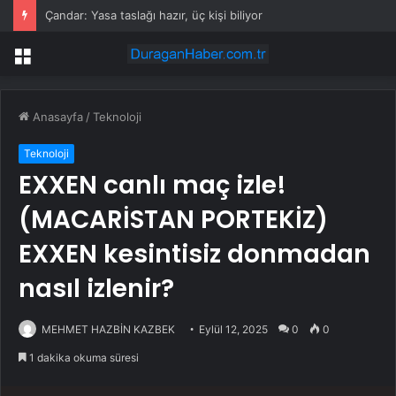
Çandar: Yasa taslağı hazır, üç kişi biliyor
Menü
Anasayfa
/
Teknoloji
Teknoloji
EXXEN canlı maç izle!
(MACARİSTAN PORTEKİZ)
EXXEN kesintisiz donmadan
nasıl izlenir?
MEHMET HAZBİN KAZBEK
Eylül 12, 2025
0
0
1 dakika okuma süresi