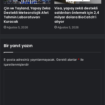
Çin ve Tayland, Yapay Zeka
Visa, yapay zekâ destekli
Destekli Meteorolojik Afet
saldırıları önlemek için 2,4
Tahmin Laboratuvarı
milyar dolara BioCatch’i
Kuracak
alıyor
Ağustos 5, 2026
Ağustos 5, 2026
Bir yanıt yazın
E-posta adresiniz yayınlanmayacak.
Gerekli alanlar
*
ile
işaretlenmişlerdir
Y
o
r
u
m