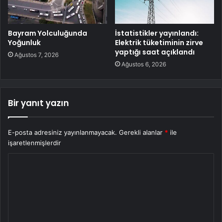
Bayram Yolculuğunda
İstatistikler yayınlandı:
Yoğunluk
Elektrik tüketiminin zirve
yaptığı saat açıklandı
Ağustos 7, 2026
Ağustos 6, 2026
Bir yanıt yazın
E-posta adresiniz yayınlanmayacak.
Gerekli alanlar
*
ile
işaretlenmişlerdir
Y
o
r
u
m