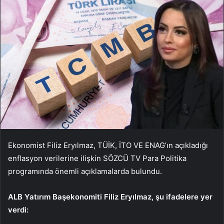
Ekonomist Filiz Ery
ılmaz, T
Ü
İK, İTO VE ENAG’ın a
ç
ıkladığı
enflasyon verilerine ilişkin S
ÖZCÜ TV Para Politika
program
ında
önemli aç
ıklamalarda bulundu.
ALB Yat
ı
r
ı
m
Ba
ş
ekonomiti
Filiz Ery
ı
lmaz,
ş
u ifadelere yer
verdi: