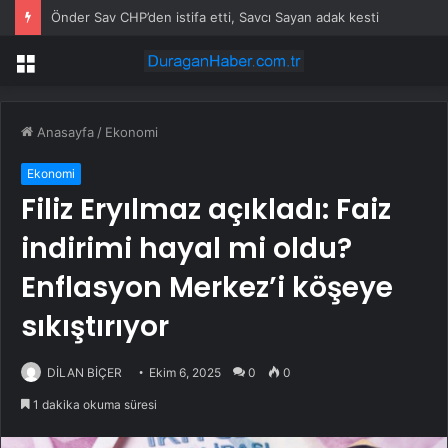
Önder Sav CHP’den istifa etti, Savcı Sayan adak kesti
Menü
Anasayfa
/
Ekonomi
Ekonomi
Filiz Eryılmaz açıkladı: Faiz
indirimi hayal mi oldu?
Enflasyon Merkez’i köşeye
sıkıştırıyor
DİLAN BİÇER
Ekim 6, 2025
0
0
1 dakika okuma süresi