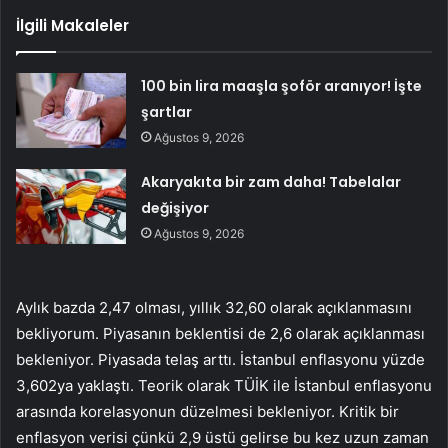
İlgili Makaleler
100 bin lira maaşla şoför aranıyor! İşte
şartlar
Ağustos 9, 2026
Akaryakıta bir zam daha! Tabelalar
değişiyor
Ağustos 9, 2026
Ayl
ı
k bazda 2,47 olmas
ı
, y
ı
ll
ı
k 32,60 olarak a
ç
ıklanmasını
bekliyorum. Piyasan
ı
n beklentisi de 2,6 olarak a
ç
ı
klanmas
ı
bekleniyor. Piyasada tela
ş
artt
ı
.
İ
stanbul enflasyonu y
ü
zde
3,602ya yakla
ş
t
ı
. Teorik olarak T
Ü
İ
K ile
İ
stanbul enflasyonu
aras
ı
nda korelasyonun d
ü
zelmesi bekleniyor. Kritik bir
enflasyon verisi
çü
nk
ü
2,9
üstü gelirse bu kez
uzun zaman