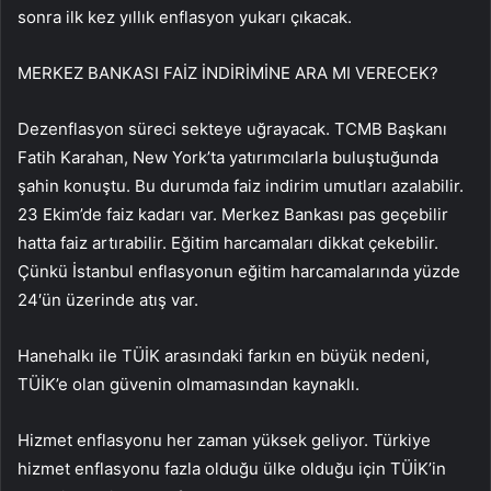
sonra ilk kez y
ı
ll
ı
k enflasyon yukar
ı
ç
ıkacak
.
MERKEZ BANKASI FAİZ İNDİRİMİNE ARA MI VERECEK?
Dezenflasyon
s
ü
reci sekteye u
ğ
rayacak. TCMB Ba
şkanı
Fatih Karahan, New York’ta yat
ırımcılarla
bulu
ş
tu
ğ
unda
ş
ahin konu
ş
tu. Bu durumda faiz indirim umutlar
ı
azalabilir.
23 Ekim’de faiz kadar
ı
var. Merkez Bankas
ı
pas ge
çebilir
hatta faiz art
ı
rabilir. E
ğ
itim harcamalar
ı
dikkat
ç
ekebilir.
Çü
nk
ü
İ
stanbul enflasyonun e
ğ
itim harcamalar
ı
nda y
ü
zde
24′
ü
n
ü
zerinde at
ış
var.
Hanehalk
ı
ile T
Ü
İ
K aras
ı
ndaki fark
ı
n en b
ü
y
ü
k nedeni,
T
Ü
İ
K’e
olan g
ü
venin olmamas
ı
ndan kaynakl
ı
.
Hizmet enflasyonu her zaman y
ü
ksek geliyor. T
ü
rkiye
hizmet enflasy
onu
fazla oldu
ğ
u
ü
lke oldu
ğ
u i
ç
in
T
Ü
İ
K’in