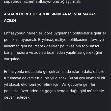
sepetinde hizmet enflasyonunu a
ğlaştırmalı
.
ASGAR
İ
Ü
CRET
İ
LE A
Ç
LIK SINRII ARASINDA MAKAS
A
Ç
ILDI
Enflasyonun nedenleri g
ö
re uygulanan politikalarla gelirler
politikas
ı
uyu
ş
mal
ı
. Ery
ılmaz, maliye politikasının devreye
alınamadığını belirterek gelirler politikasının toplumsal
barışı, huzuru ve adaleti bozmadan yapılması gerektiğini
vurguladı.
E
nflasyonla m
ü
cadele
gerçek anlamda i
şlerin
daha da
sıkı
tutulmaya devam ettiği bir yıl olacak. Bu yıl
çok k
ıymetli bir
yıl olacak ekonomi y
önetimi için. Var gücüyle gelirler
politikas
ı
üzerinden de geçen sene oldu
ğu gibi m
ücadele
devam edecek.