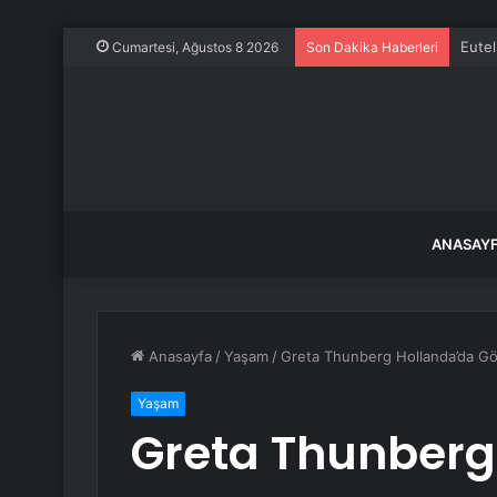
Eutel
Cumartesi, Ağustos 8 2026
Son Dakika Haberleri
ANASAY
Anasayfa
/
Yaşam
/
Greta Thunberg Hollanda’da Göz
Yaşam
Greta Thunberg