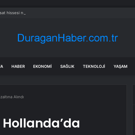
sat hissesi neden düşüyor?
FA
HABER
EKONOMI
SAĞLIK
TEKNOLOJI
YAŞAM
altına Alındı
 Hollanda’da