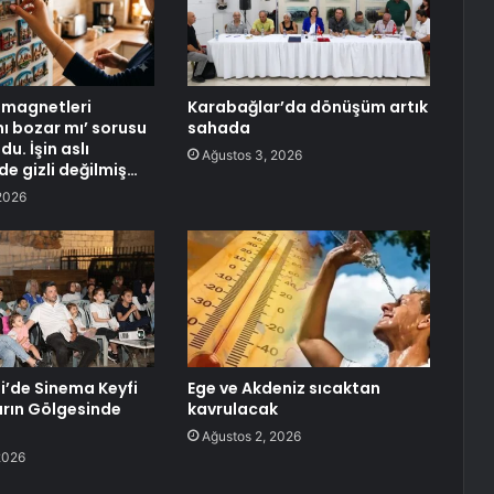
 magnetleri
Karabağlar’da dönüşüm artık
ı bozar mı’ sorusu
sahada
du. İşin aslı
Ağustos 3, 2026
de gizli değilmiş…
2026
’de Sinema Keyfi
Ege ve Akdeniz sıcaktan
ların Gölgesinde
kavrulacak
Ağustos 2, 2026
2026