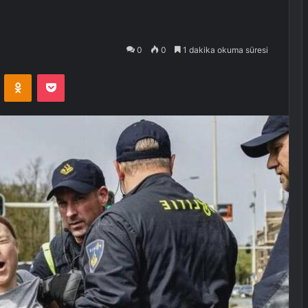
0
0
1 dakika okuma süresi
VKontakte
Odnoklassniki
Pocket