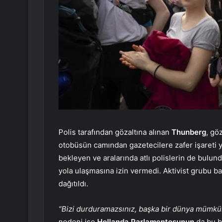
Polis tarafından gözaltına alınan
Thunberg
, gö
otobüsün camından gazetecilere zafer işareti 
bekleyen ve aralarında atlı polislerin de bulu
yola ulaşmasına izin vermedi. Aktivist grubu ba
dağıtıldı.
“Bizi durduramazsınız, başka bir dünya mümkü
nedeni ise
Hollanda Parlamentosunun
da bu b