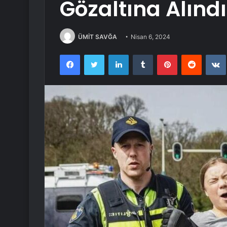
Gözaltına Alındı
ÜMİT SAVĞA
Nisan 6, 2024
Facebook
Twitter
LinkedIn
Tumblr
Pinterest
Reddit