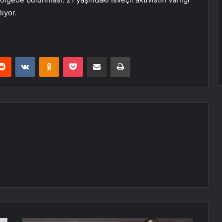
lıyor.
erest
Reddit
VKontakte
Odnoklassniki
Pocket
E-Posta ile paylaş
Yazdır