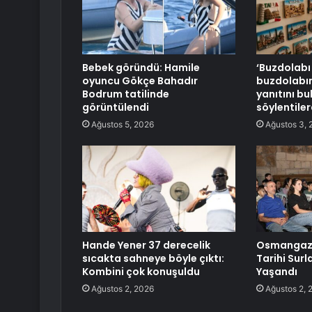
Bebek göründü: Hamile
‘Buzdolabı
oyuncu Gökçe Bahadır
buzdolabın
Bodrum tatilinde
yanıtını bul
görüntülendi
söylentiler
Ağustos 5, 2026
Ağustos 3, 
Hande Yener 37 derecelik
Osmangazi
sıcakta sahneye böyle çıktı:
Tarihi Sur
Kombini çok konuşuldu
Yaşandı
Ağustos 2, 2026
Ağustos 2, 