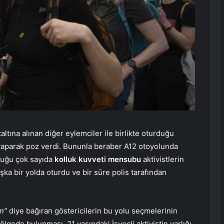
zaltına alınan diğer eylemciler ile birlikte oturduğu
yaparak poz verdi. Bununla beraber A12 otoyolunda
nduğu çok sayıda
kolluk kuvveti mensubu
aktivistlerin
şka bir yolda oturdu ve bir süre polis tarafından
n”
diye bağıran göstericilerin bu yolu seçmelerinin
ölgede bulunması. 21 yaşındaki İsveçli aktivistin varlığı