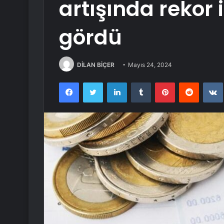
artışında rekor
gördü
DİLAN BİÇER
Mayıs 24, 2024
Facebook
Twitter
LinkedIn
Tumblr
Pinterest
Reddit