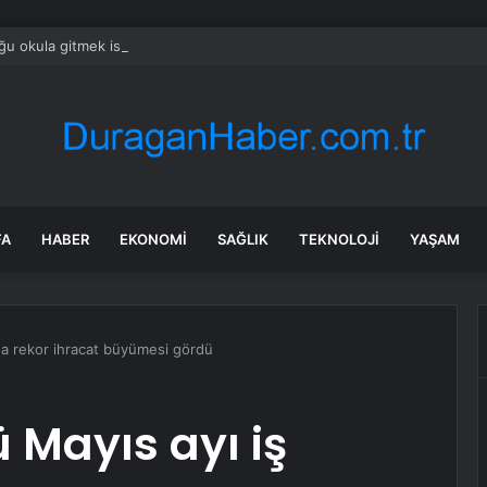
u okula gitmek istemeyince nedenini araştıran baba, gördükleri karşıs
FA
HABER
EKONOMI
SAĞLIK
TEKNOLOJI
YAŞAM
nda rekor ihracat büyümesi gördü
 Mayıs ayı iş