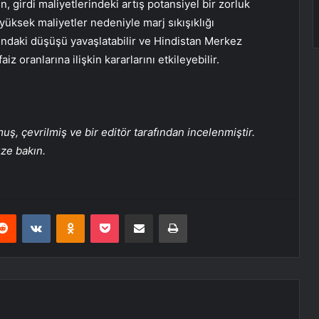
girdi maliyetlerindeki artış potansiyel bir zorluk
 yüksek maliyetler nedeniyle marj sıkışıklığı
daki düşüşü yavaşlatabilir ve Hindistan Merkez
 oranlarına ilişkin kararlarını etkileyebilir.
, çevrilmiş ve bir editör tarafından incelenmiştir.
üze bakın.
erest
Reddit
VKontakte
Odnoklassniki
Pocket
E-Posta ile paylaş
Yazdır