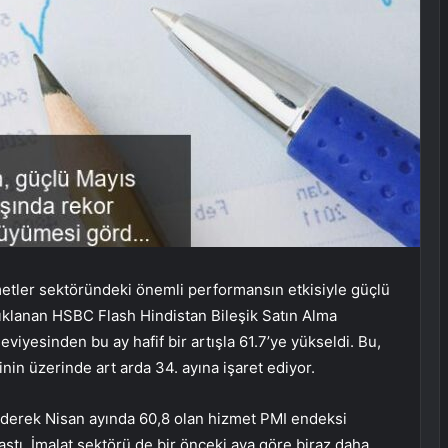
zmetler sektöründeki önemli performansın etkisiyle güçlü
ıklanan HSBC Flash Hindistan Bileşik Satın Alma
eviyesinden bu ay hafif bir artışla 61.7’ye yükseldi. Bu,
in üzerinde art arda 34. ayına işaret ediyor.
ederek Nisan ayında 60,8 olan hizmet PMI endeksi
aştı. İmalat sektörü de bir önceki aya göre biraz daha