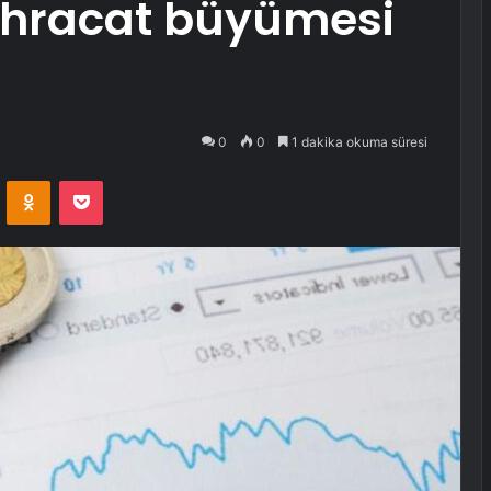
 ihracat büyümesi
0
0
1 dakika okuma süresi
VKontakte
Odnoklassniki
Pocket