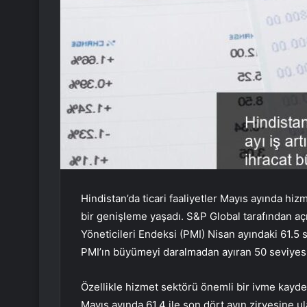
Hindistan’da ticari faaliyetler Mayıs ayında hi
bir genişleme yaşadı. S&P Global tarafından aç
Yöneticileri Endeksi (PMI) Nisan ayındaki 61.5 s
PMI’ın büyümeyi daralmadan ayıran 50 seviyesin
Özellikle hizmet sektörü önemli bir ivme kayd
Mayıs ayında 61,4 ile son dört ayın zirvesine ul