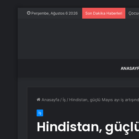
Çocuğ
Perşembe, Ağustos 6 2026
Son Dakika Haberleri
ANASAY
Anasayfa
/
İş
/
Hindistan, güçlü Mayıs ayı iş artışı
İş
Hindistan, güçlü