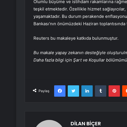
Olumlu büyüme ve istihdam rakamlarına rağmen, 
teşkil etmektedir. Özellikle hizmet sağlayıcılar,
yaşamaktadır. Bu durum perakende enflasyonun
Bankası’nın önümüzdeki Haziran toplantısında faiz
Reuters bu makaleye katkıda bulunmuştur.
Bu makale yapay zekanın desteğiyle oluşturulmuş
Daha fazla bilgi için Şart ve Koşullar bölümüm
Facebook
Twitter
LinkedIn
Tumblr
Pint
Paylaş
DİLAN BİÇER