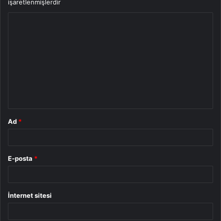
işaretlenmişlerdir
Y
o
r
u
m
*
Ad
*
E-posta
*
İnternet sitesi