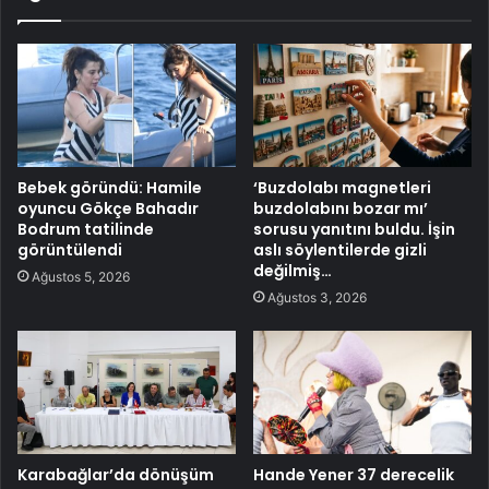
Bebek göründü: Hamile
‘Buzdolabı magnetleri
oyuncu Gökçe Bahadır
buzdolabını bozar mı’
Bodrum tatilinde
sorusu yanıtını buldu. İşin
görüntülendi
aslı söylentilerde gizli
değilmiş…
Ağustos 5, 2026
Ağustos 3, 2026
Karabağlar’da dönüşüm
Hande Yener 37 derecelik