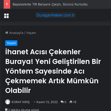
Türkiye’de Elektrikli Araç Sayısı 450 Bini Aştı
Menü
Anasayfa
/
Yaşam
Yaşam
İhanet Acısı Çekenler
Buraya! Yeni Geliştirilen Bir
Yöntem Sayesinde Acı
Çekmemek Artık Mümkün
Olabilir
KORAY KIRIŞ
Kasım 13, 2022
0
16
2 dakika okuma süresi