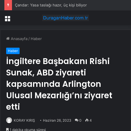
Porsche 2035’e kadar 9 bin kişiyi işten çıkaracak
Menü
Anasayfa
/
Haber
Haber
İngiltere Başbakanı Rishi
Sunak, ABD ziyareti
kapsamında Arlington
Ulusal Mezarlığı’nı ziyaret
etti
KORAY KIRIŞ
Haziran 26, 2023
0
4
1 dakika okuma süresi