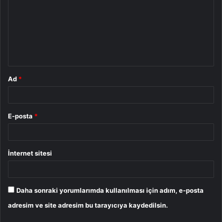
r
u
m
*
Ad
*
E-posta
*
İnternet sitesi
Daha sonraki yorumlarımda kullanılması için adım, e-posta
adresim ve site adresim bu tarayıcıya kaydedilsin.