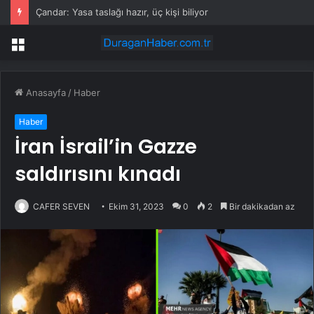
Çandar: Yasa taslağı hazır, üç kişi biliyor
Menü
Anasayfa
/
Haber
Haber
İran İsrail’in Gazze
saldırısını kınadı
CAFER SEVEN
Ekim 31, 2023
0
2
Bir dakikadan az