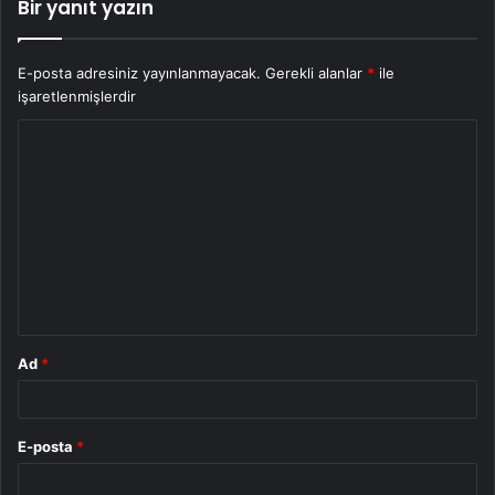
Bir yanıt yazın
E-posta adresiniz yayınlanmayacak.
Gerekli alanlar
*
ile
işaretlenmişlerdir
Y
o
r
u
m
*
Ad
*
E-posta
*