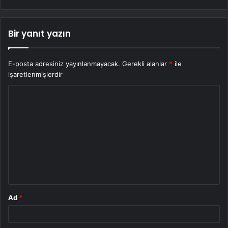
Bir yanıt yazın
E-posta adresiniz yayınlanmayacak.
Gerekli alanlar
*
ile
işaretlenmişlerdir
Y
o
r
u
m
*
Ad
*