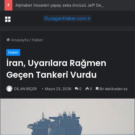
Alphabet hisseleri yapay zeka öncüsü Jeff Dean’in ayrılmasıyla %5 düştü
Menü
Anasayfa
/
Haber
Haber
İran, Uyarılara Rağmen
Geçen Tankeri Vurdu
DİLAN BİÇER
Mayıs 23, 2026
0
0
Bir dakikadan az