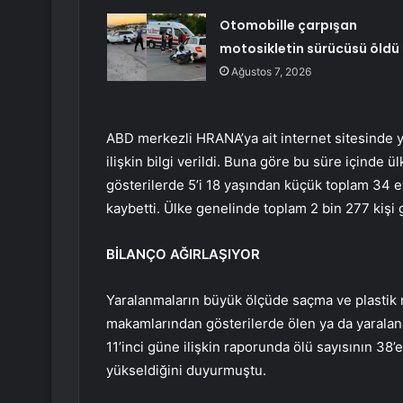
Otomobille çarpışan
motosikletin sürücüsü öldü
Ağustos 7, 2026
ABD merkezli HRANA’ya ait internet sitesinde 
ilişkin bilgi verildi. Buna göre bu süre içind
gösterilerde 5’i 18 yaşından küçük toplam 34 ey
kaybetti. Ülke genelinde toplam 2 bin 277 kişi g
BİLANÇO AĞIRLAŞIYOR
Yaralanmaların büyük ölçüde saçma ve plastik m
makamlarından gösterilerde ölen ya da yaralana
11’inci güne ilişkin raporunda ölü sayısının 38’e
yükseldiğini duyurmuştu.