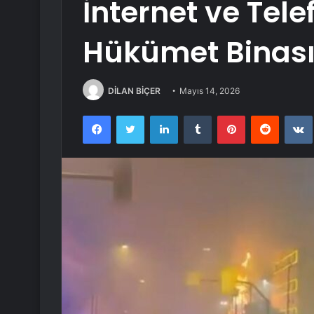
İnternet ve Telef
Hükümet Binası 
DİLAN BİÇER
Mayıs 14, 2026
Facebook
Twitter
LinkedIn
Tumblr
Pinterest
Reddit