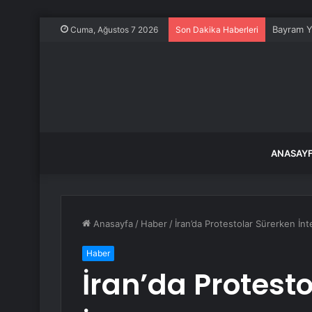
Bayram Y
Cuma, Ağustos 7 2026
Son Dakika Haberleri
ANASAY
Anasayfa
/
Haber
/
İran’da Protestolar Sürerken İnt
Haber
İran’da Protest