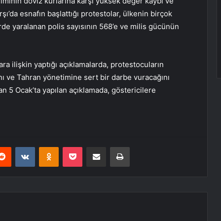
iriminin döviz kurlarına karşı yüksek değer kaybı ve
’da esnafın başlattığı protestolar, ülkenin birçok
rde yaralanan polis sayısının 568’e ve milis gücünün
a ilişkin yaptığı açıklamalarda, protestocuların
ı ve Tahran yönetimine sert bir darbe vuracağını
an 5 Ocak’ta yapılan açıklamada, göstericilere
erest
Reddit
VKontakte
Odnoklassniki
Pocket
E-Posta ile paylaş
Yazdır