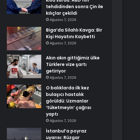
kısa sürdü: ABD’nin
tehdidinden sonra Çin ile
kılıçlar çekildi
Ağustos 7, 2026
Biga’da Silahlı Kavga: Bir
Kişi Hayatını Kaybetti
Ağustos 7, 2026
Akın akın gittiğimiz ülke
Türklere vize şartı
getiriyor
Ağustos 7, 2026
O balıklarda ilk kez
bulaşıcı hastalık
görüldü: Uzmanlar
‘tüketmeyin’ çağrısı
yaptı
Ağustos 7, 2026
İstanbul’a poyraz
uyarısı: Rüzgar