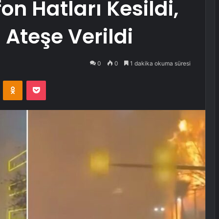
on Hatları Kesildi,
Ateşe Verildi
0
0
1 dakika okuma süresi
VKontakte
Odnoklassniki
Pocket