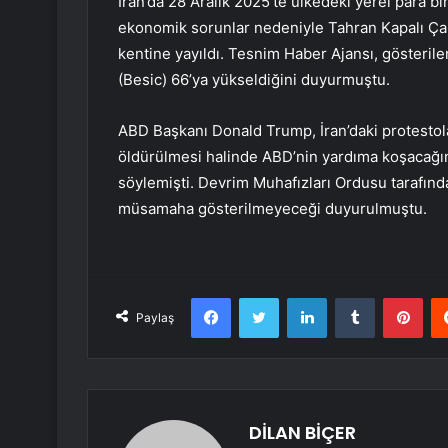
İran’da 28 Aralık 2025’te ülkedeki yerel para b
ekonomik sorunlar nedeniyle Tahran Kapalı Çarşı
kentine yayıldı. Tesnim Haber Ajansı, gösterile
(Besic) 66’ya yükseldiğini duyurmuştu.
ABD Başkanı Donald Trump, İran’daki protestolar
öldürülmesi halinde ABD’nin yardıma koşacağın
söylemişti. Devrim Muhafızları Ordusu tarafınd
müsamaha gösterilmeyeceği duyurulmuştu.
Facebook
Twitter
LinkedIn
Tumblr
Pint
Paylaş
DİLAN BİÇER