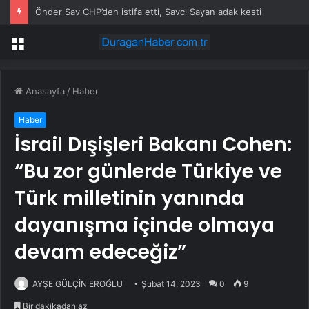
Önder Sav CHP’den istifa etti, Savcı Sayan adak kesti
Menü
Anasayfa
/
Haber
Haber
İsrail Dışişleri Bakanı Cohen:
“Bu zor günlerde Türkiye ve
Türk milletinin yanında
dayanışma içinde olmaya
devam edeceğiz”
AYŞE GÜLÇİN EROĞLU
Şubat 14, 2023
0
9
Bir dakikadan az