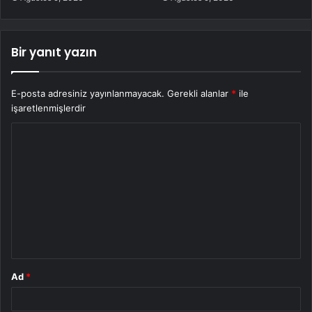
Bir yanıt yazın
E-posta adresiniz yayınlanmayacak.
Gerekli alanlar
*
ile
işaretlenmişlerdir
Y
o
r
u
m
*
Ad
*