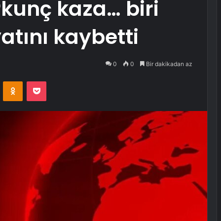
kunç kaza… biri
atını kaybetti
0
0
Bir dakikadan az
VKontakte
Odnoklassniki
Pocket