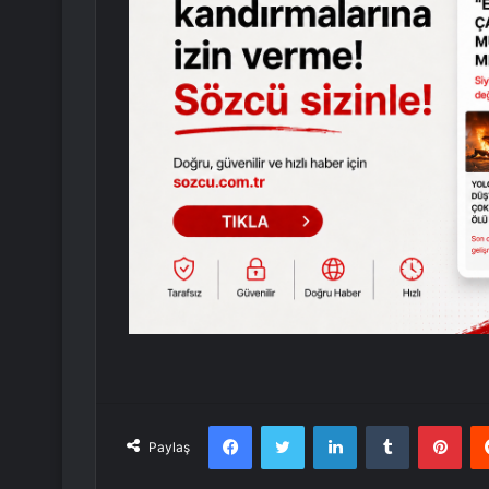
Facebook
Twitter
LinkedIn
Tumblr
Pint
Paylaş