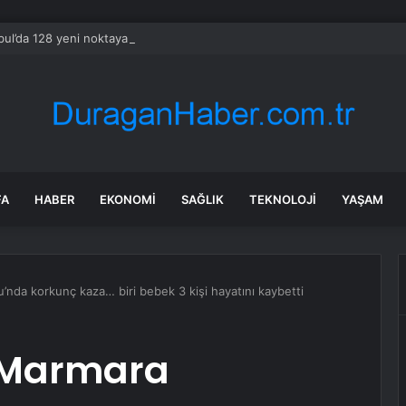
bul’da 128 yeni noktaya daha EDS geliyor
FA
HABER
EKONOMI
SAĞLIK
TEKNOLOJI
YAŞAM
nda korkunç kaza… biri bebek 3 kişi hayatını kaybetti
 Marmara