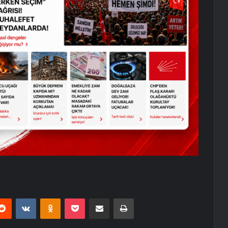
erest
Reddit
VKontakte
Odnoklassniki
Pocket
E-Posta ile paylaş
Yazdır