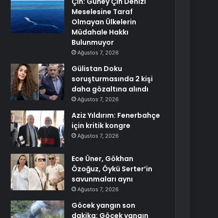
Çin: Güney Çin Denizi
Meselesine Taraf
Olmayan Ülkelerin
Müdahale Hakkı
Bulunmuyor
Ağustos 7, 2026
Gülistan Doku
soruşturmasında 2 kişi
daha gözaltına alındı
Ağustos 7, 2026
Aziz Yıldırım: Fenerbahçe
için kritik kongre
Ağustos 7, 2026
Ece Üner, Gökhan
Özoğuz, Öykü Serter’in
savunmaları aynı
Ağustos 7, 2026
Göcek yangın son
dakika: Göcek yangın