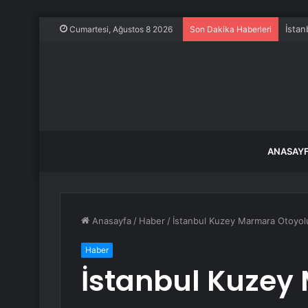
İstan
Cumartesi, Ağustos 8 2026
Son Dakika Haberleri
ANASAY
Anasayfa
/
Haber
/
İstanbul Kuzey Marmara Otoyolu’
Haber
İstanbul Kuzey