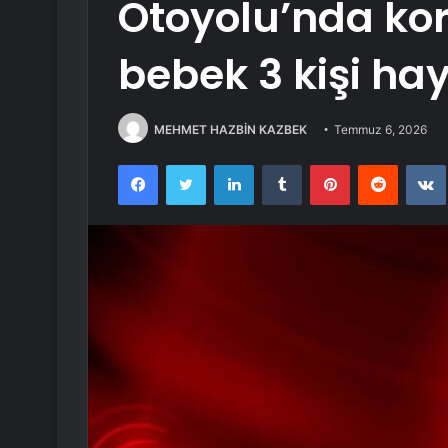
Otoyolu’nda kor
bebek 3 kişi hay
MEHMET HAZBİN KAZBEK
Temmuz 6, 2026
Facebook
Twitter
LinkedIn
Tumblr
Pinterest
Reddit