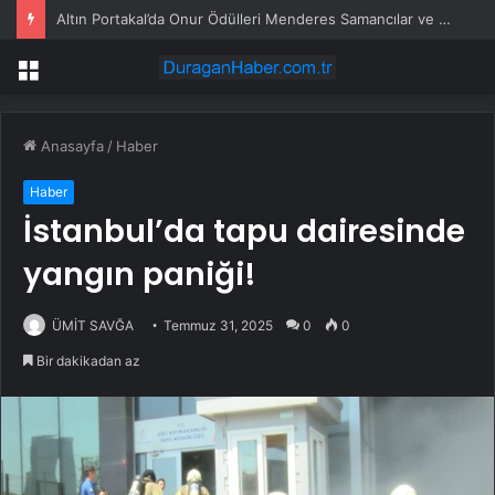
Altın Portakal’da Onur Ödülleri Menderes Samancılar ve Tilbe Saran’a
Menü
Anasayfa
/
Haber
Haber
İstanbul’da tapu dairesinde
yangın paniği!
ÜMİT SAVĞA
Temmuz 31, 2025
0
0
Bir dakikadan az