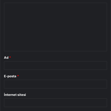
Y
o
r
u
m
*
Ad
*
E-posta
*
İnternet sitesi