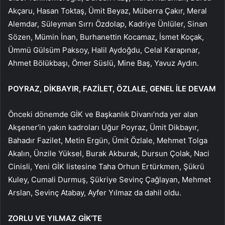
Akçaru, Hasan Toktaş, Ümit Beyaz, Müberra Çakır, Meral
Alemdar, Süleyman Sırrı Özdolap, Kadriye Ünlüler, Sinan
Sözen, Mümin İnan, Burhanettin Kocamaz, İsmet Koçak,
Ümmü Gülsüm Paksoy, Halil Aydoğdu, Celal Karapınar,
Ahmet Bölükbaşı, Ömer Süslü, Mine Baş, Yavuz Aydın.
POYRAZ, DİKBAYIR, FAZİLET, ÖZLALE, GENEL İLE DEVAM
Önceki dönemde GİK ve Başkanlık Divanı’nda yer alan
Akşener’in yakın kadroları Uğur Poyraz, Ümit Dikbayır,
Bahadır Fazilet, Metin Ergün, Ümit Özlale, Mehmet Tolga
Akalın, Ünzile Yüksel, Burak Akburak, Dursun Çolak, Naci
Cinisli, Yeni GİK listesine Taha Orhun Ertürkmen, Şükrü
Kuley, Cumali Durmuş, Şükriye Sevinç Çağlayan, Mehmet
Arslan, Sevinç Atabay, Ayfer Yılmaz da dahil oldu.
ZORLU VE YILMAZ GİK’TE