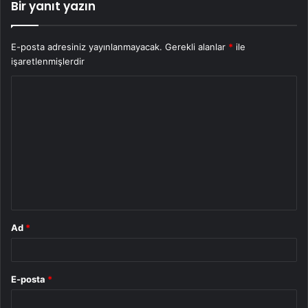
Bir yanıt yazın
E-posta adresiniz yayınlanmayacak.
Gerekli alanlar
*
ile
işaretlenmişlerdir
Y
o
r
u
m
*
Ad
*
E-posta
*