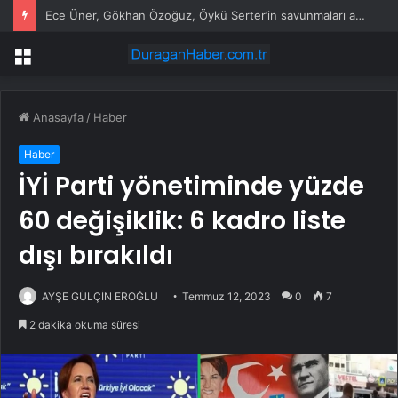
Ece Üner, Gökhan Özoğuz, Öykü Serter’in savunmaları aynı
Menü
Anasayfa
/
Haber
Haber
İYİ Parti yönetiminde yüzde
60 değişiklik: 6 kadro liste
dışı bırakıldı
AYŞE GÜLÇİN EROĞLU
Temmuz 12, 2023
0
7
2 dakika okuma süresi