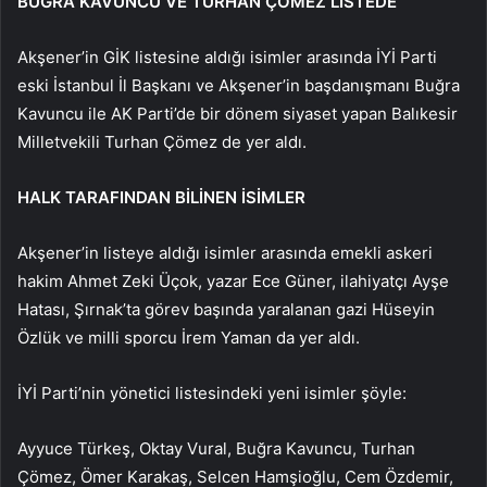
BUĞRA KAVUNCU VE TURHAN ÇÖMEZ LİSTEDE
Akşener’in GİK listesine aldığı isimler arasında İYİ Parti
eski İstanbul İl Başkanı ve Akşener’in başdanışmanı Buğra
Kavuncu ile AK Parti’de bir dönem siyaset yapan Balıkesir
Milletvekili Turhan Çömez de yer aldı.
HALK TARAFINDAN BİLİNEN İSİMLER
Akşener’in listeye aldığı isimler arasında emekli askeri
hakim Ahmet Zeki Üçok, yazar Ece Güner, ilahiyatçı Ayşe
Hatası, Şırnak’ta görev başında yaralanan gazi Hüseyin
Özlük ve milli sporcu İrem Yaman da yer aldı.
İYİ Parti’nin yönetici listesindeki yeni isimler şöyle:
Ayyuce Türkeş, Oktay Vural, Buğra Kavuncu, Turhan
Çömez, Ömer Karakaş, Selcen Hamşioğlu, Cem Özdemir,