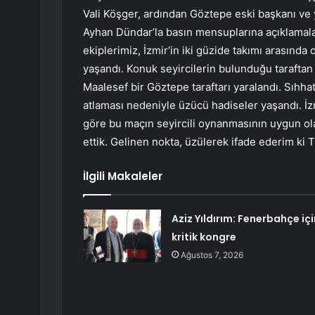
Vali Köşger, ardından Göztepe eski başkanı ve
Ayhan Dündar’la basın mensuplarına açıklamalar
ekiplerimiz, İzmir’in iki güzide takımı arasınd
yaşandı. Konuk seyircilerin bulunduğu taraftan Gö
Maalesef bir Göztepe taraftarı yaralandı. Sıhha
atlaması nedeniyle üzücü hadiseler yaşandı. İz
göre bu maçın seyircili oynanmasının uygun olac
ettik. Gelinen nokta, üzülerek ifade ederim ki
İlgili Makaleler
Aziz Yıldırım: Fenerbahçe içi
kritik kongre
Ağustos 7, 2026