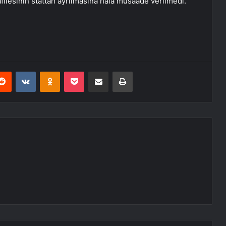
kafilesinin stattan ayrılmasına hala müsaade verilmedi.
erest
Reddit
VKontakte
Odnoklassniki
Pocket
E-Posta ile paylaş
Yazdır