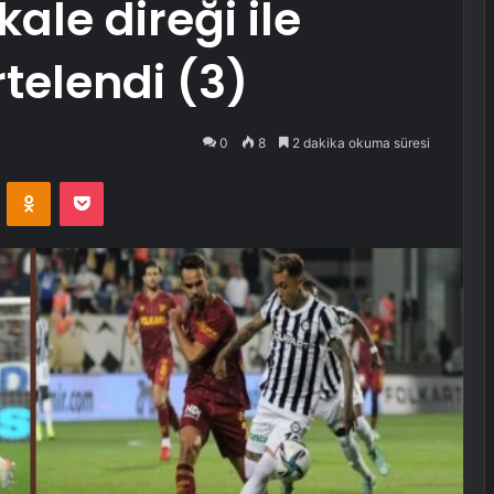
kale direği ile
telendi (3)
0
8
2 dakika okuma süresi
VKontakte
Odnoklassniki
Pocket