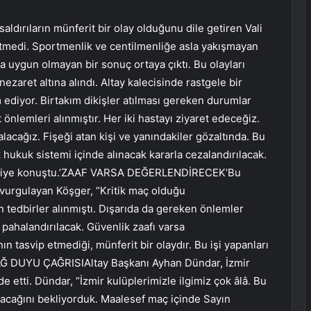
dırıların münferit bir olay olduğunu dile getiren Vali
etmedi. Sportmenlik ve centilmenliğe asla yakışmayan
aya uygun olmayan bir sonuç ortaya çıktı. Bu olayları
nezaret altına alındı. Altay kalecisinde rastgele bir
m ediyor. Birtakım dikişler atılması gereken durumlar
at önlemleri alınmıştır. Her iki hastayı ziyaret edeceğiz.
alacağız. Fişeği atan kişi ve yanındakiler gözaltında. Bu
 hukuk sistemi içinde alınacak kararla cezalandırılacak.
ok” diye konuştu.’ZAAF VARSA DEĞERLENDİRECEK’Bu
ı vurgulayan Köşger, “Kritik maç olduğu
 tedbirler alınmıştı. Dışarıda da gereken önlemler
, pahalandırılacak. Güvenlik zaafı varsa
ın tasvip etmediği, münferit bir olaydır. Bu işi yapanları
Ğ DUYU ÇAĞRISIAltay Başkanı Ayhan Dündar, İzmir
ade etti. Dündar, “İzmir kulüplerimizle ilgimiz çok âlâ. Bu
olacağını bekliyorduk. Maalesef maç içinde Sayın