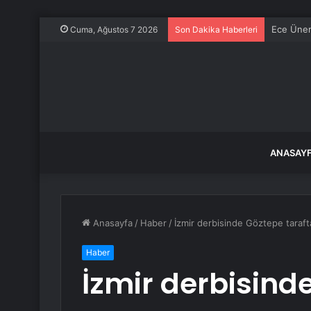
Ece Üner
Cuma, Ağustos 7 2026
Son Dakika Haberleri
ANASAY
Anasayfa
/
Haber
/
İzmir derbisinde Göztepe taraftar
Haber
İzmir derbisind