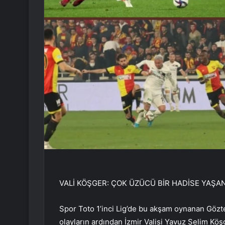
VALİ KÖŞGER: ÇOK ÜZÜCÜ BİR HADİSE YAŞA
Spor Toto 1’inci Lig’de bu akşam oynanan Gözt
olayların ardından İzmir Valisi Yavuz Selim Kö