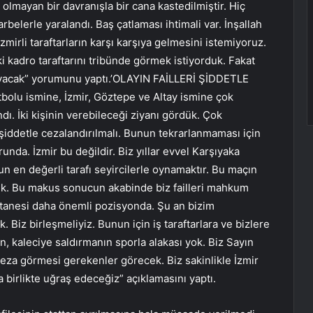
 olmayan bir davranışla bir cana kastedilmiştir. Hiç
belerle yaralandı. Baş çatlaması ihtimali var. İnşallah
İzmirli taraftarların karşı karşıya gelmesini istemiyoruz.
iki kadro taraftarını tribünde görmek istiyorduk. Fakat
ayacak” yorumunu yaptı.’OLAYIN FAİLLERİ ŞİDDETLE
olu ismine, İzmir, Göztepe ve Altay ismine çok
. İki kişinin verebileceği ziyanı gördük. Çok
 şiddetle cezalandırılmalı. Bunun tekrarlanmaması için
unda. İzmir bu değildir. Biz yıllar evvel Karşıyaka
un en değerli tarafı seyircilerle oynamaktır. Bu maçın
ik. Bu makus sonucun akabinde biz failleri mahkum
ir tanesi daha önemli pozisyonda. Şu an bizim
k. Biz birleşmeliyiz. Bunun için iş taraftarlara ve bizlere
n, kaleciye saldırmanın sporla alakası yok. Biz Sayın
ceza görmesi gerekenler görecek. Biz sakinlikle İzmir
ma birlikte uğraş edeceğiz” açıklamasını yaptı.