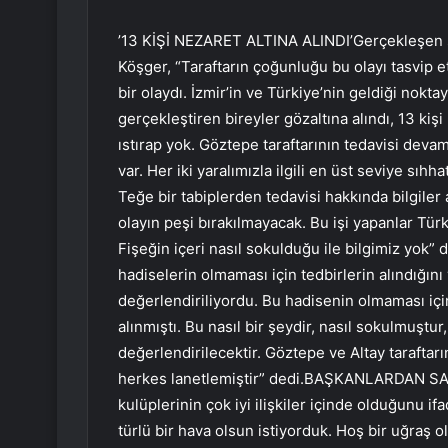
’13 KİŞİ NEZARET ALTINA ALINDI’Gerçekleşen sal
Köşger, “Taraftarın çoğunluğu bu olayı tasvip 
bir olaydı. İzmir’in ve Türkiye’nin geldiği nokt
gerçekleştiren bireyler gözaltına alındı, 13 kişi 
ıstırap yok. Göztepe taraftarının tedavisi deva
var. Her iki yaralımızla ilgili en üst seviye sıhh
Teğe bir tabiplerden tedavisi hakkında bilgiler 
olayın peşi bırakılmayacak. Bu işi yapanlar Türk
Fişeğin içeri nasıl sokulduğu ile bilgimiz y
hadiselerin olmaması için tedbirlerin alındığın
değerlendiriliyordu. Bu hadisenin olmaması için
alınmıştı. Bu nasıl bir şeydir, nasıl sokulmuştur
değerlendirilecektir. Göztepe ve Altay taraftarın
herkes lanetlemiştir” dedi.BAŞKANLARDAN SA
kulüplerinin çok iyi ilişkiler içinde olduğunu if
türlü bir hava olsun istiyorduk. Hoş bir uğraş 