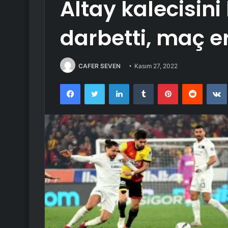
Altay kalecisini 
darbetti, maç er
CAFER SEVEN
Kasım 27, 2022
Facebook
Twitter
LinkedIn
Tumblr
Pinterest
Reddit