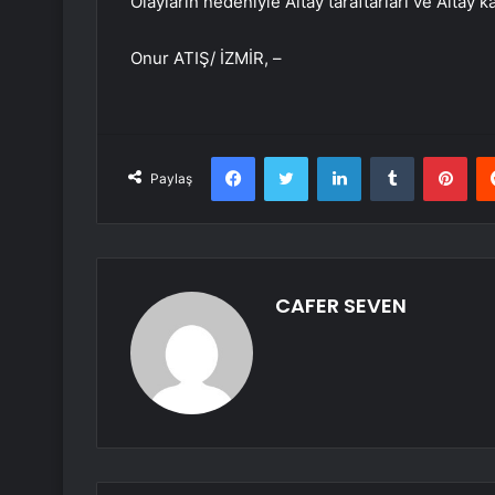
Olayların nedeniyle Altay taraftarları ve Altay 
Onur ATIŞ/ İZMİR, –
Facebook
Twitter
LinkedIn
Tumblr
Pint
Paylaş
CAFER SEVEN