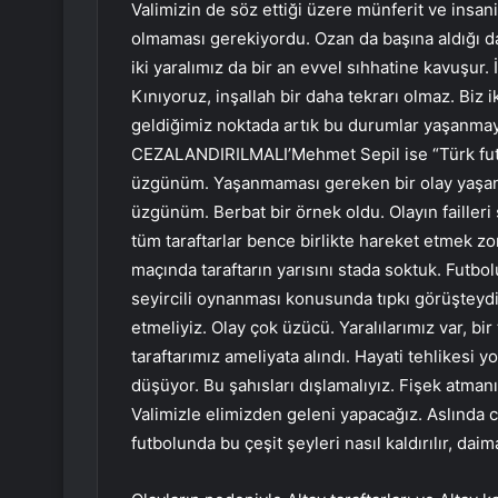
Valimizin de söz ettiği üzere münferit ve insani
olmaması gerekiyordu. Ozan da başına aldığı dar
iki yaralımız da bir an evvel sıhhatine kavuşur. 
Kınıyoruz, inşallah bir daha tekrarı olmaz. Biz 
geldiğimiz noktada artık bu durumlar yaşanm
CEZALANDIRILMALI’Mehmet Sepil ise “Türk futb
üzgünüm. Yaşanmaması gereken bir olay yaşandı
üzgünüm. Berbat bir örnek oldu. Olayın failleri
tüm taraftarlar bence birlikte hareket etmek zor
maçında taraftarın yarısını stada soktuk. Futbol
seyircili oynanması konusunda tıpkı görüşteyd
etmeliyiz. Olay çok üzücü. Yaralılarımız var, b
taraftarımız ameliyata alındı. Hayati tehlikesi yo
düşüyor. Bu şahısları dışlamalıyız. Fişek atmanı
Valimizle elimizden geleni yapacağız. Aslında 
futbolunda bu çeşit şeyleri nasıl kaldırılır, dai