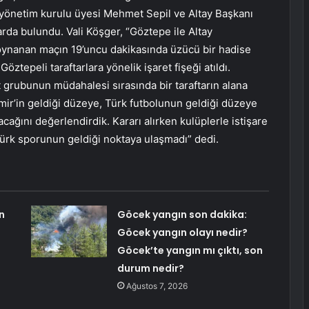
 yönetim kurulu üyesi Mehmet Sepil ve Altay Başkanı
da bulundu. Vali Köşger, “Göztepe ile Altay
a oynanan maçın 19’uncu dakikasında üzücü bir hadise
ztepeli taraftarlara yönelik işaret fişeği atıldı.
t grubunun müdahalesi sırasında bir taraftarın alana
mir’in geldiği düzeye, Türk futbolunun geldiği düzeye
ağını değerlendirdik. Kararı alırken kulüplerle istişare
 Türk sporunun geldiği noktaya ulaşmadı” dedi.
n
Göcek yangın son dakika:
Göcek yangın olayı nedir?
Göcek’te yangın mı çıktı, son
durum nedir?
Ağustos 7, 2026