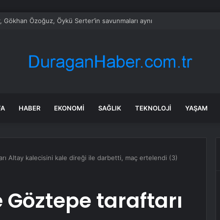
, Gökhan Özoğuz, Öykü Serter’in savunmaları aynı
FA
HABER
EKONOMI
SAĞLIK
TEKNOLOJI
YAŞAM
ı Altay kalecisini kale direği ile darbetti, maç ertelendi (3)
e Göztepe taraftarı