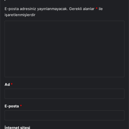
E-posta adresiniz yayınlanmayacak.
Gerekli alanlar
*
ile
işaretlenmişlerdir
Y
o
r
u
m
*
Ad
*
E-posta
*
İnternet sitesi