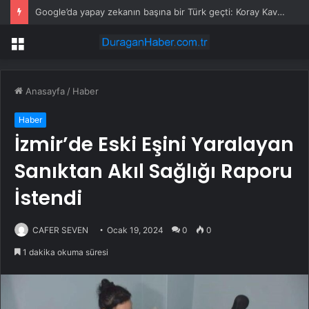
Google’da yapay zekanın başına bir Türk geçti: Koray Kavukçuoğlu dönemi başladı
Menü
Anasayfa
/
Haber
Haber
İzmir’de Eski Eşini Yaralayan
Sanıktan Akıl Sağlığı Raporu
İstendi
CAFER SEVEN
Ocak 19, 2024
0
0
1 dakika okuma süresi