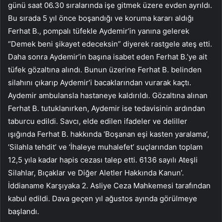
günü saat 06.30 sıralarında işe gitmek üzere evden ayrıldı.
Bu sırada 5 yıl önce boşandığı ve koruma kararı aldığı
Ferhat B., pompalı tüfekle Aydemir’in yanına gelerek
“Demek beni şikayet edeceksin” diyerek rastgele ateş etti.
Daha sonra Aydemir’in başına isabet eden Ferhat B.’ye ait
tüfek gözaltına alındı. Bunun üzerine Ferhat B. belinden
silahını çıkarıp Aydemir’i bacaklarından vurarak kaçtı.
Aydemir ambulansla hastaneye kaldırıldı. Gözaltına alınan
Ferhat B. tutuklanırken, Aydemir ise tedavisinin ardından
taburcu edildi. Savcı, elde edilen ifadeler ve deliller
ışığında Ferhat B. hakkında ‘Boşanan eşi kasten yaralama’,
‘Silahla tehdit’ ve ‘İhaleye muhalefet’ suçlarından toplam
12,5 yıla kadar hapis cezası talep etti. 6136 sayılı Ateşli
Silahlar, Bıçaklar ve Diğer Aletler Hakkında Kanun’.
İddianame Karşıyaka 2. Asliye Ceza Mahkemesi tarafından
kabul edildi. Dava geçen yıl ağustos ayında görülmeye
başlandı.