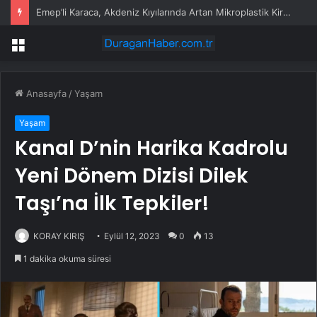
Emep’li Karaca, Akdeniz Kıyılarında Artan Mikroplastik Kirliliği TBMM Gündemine Taşıdı
Menü
Anasayfa
/
Yaşam
Yaşam
Kanal D’nin Harika Kadrolu
Yeni Dönem Dizisi Dilek
Taşı’na İlk Tepkiler!
KORAY KIRIŞ
Eylül 12, 2023
0
13
1 dakika okuma süresi