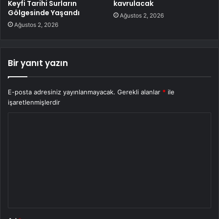
Keyfi Tarihi Surların
kavrulacak
Gölgesinde Yaşandı
Ağustos 2, 2026
Ağustos 2, 2026
Bir yanıt yazın
E-posta adresiniz yayınlanmayacak.
Gerekli alanlar
*
ile
işaretlenmişlerdir
Y
o
r
u
m
*