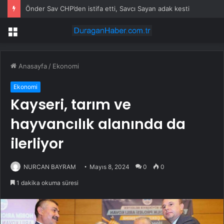
Önder Sav CHP’den istifa etti, Savcı Sayan adak kesti
Menü
Anasayfa
/
Ekonomi
Ekonomi
Kayseri, tarım ve
hayvancılık alanında da
ilerliyor
NURCAN BAYRAM
Mayıs 8, 2024
0
0
1 dakika okuma süresi