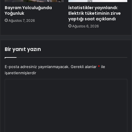
Bayram Yolculuğunda
İstatistikler yayınlandı:
Yoğunluk
Elektrik tüketiminin zirve
yaptığı saat açıklandı
Ağustos 7, 2026
Ağustos 6, 2026
Bir yanıt yazın
E-posta adresiniz yayınlanmayacak.
Gerekli alanlar
*
ile
işaretlenmişlerdir
Y
o
r
u
m
*