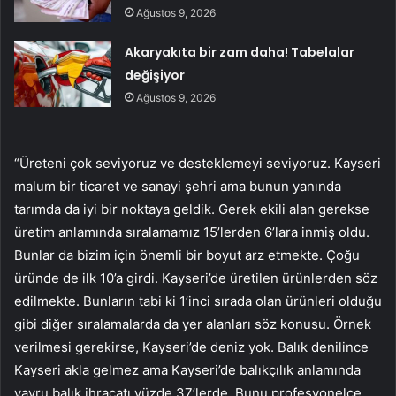
Ağustos 9, 2026
Akaryakıta bir zam daha! Tabelalar
değişiyor
Ağustos 9, 2026
“Üreteni çok seviyoruz ve desteklemeyi seviyoruz. Kayseri
malum bir ticaret ve sanayi şehri ama bunun yanında
tarımda da iyi bir noktaya geldik. Gerek ekili alan gerekse
üretim anlamında sıralamamız 15’lerden 6’lara inmiş oldu.
Bunlar da bizim için önemli bir boyut arz etmekte. Çoğu
üründe de ilk 10’a girdi. Kayseri’de üretilen ürünlerden söz
edilmekte. Bunların tabi ki 1’inci sırada olan ürünleri olduğu
gibi diğer sıralamalarda da yer alanları söz konusu. Örnek
verilmesi gerekirse, Kayseri’de deniz yok. Balık denilince
Kayseri akla gelmez ama Kayseri’de balıkçılık anlamında
yavru balık ihracatı yüzde 37’lerde. Bunu profesyonelce