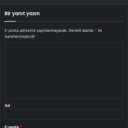
Bir yanıt yazın
E-posta adresiniz yayınlanmayacak.
Gerekli alanlar
*
ile
işaretlenmişlerdir
Y
o
r
u
m
*
Ad
*
E-posta
*