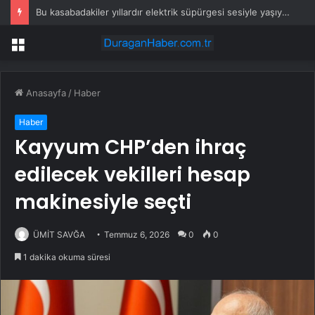
Bu kasabadakiler yıllardır elektrik süpürgesi sesiyle yaşıyor: Her yerden duyuluyor
Menü
Anasayfa
/
Haber
Haber
Kayyum CHP’den ihraç
edilecek vekilleri hesap
makinesiyle seçti
ÜMİT SAVĞA
Temmuz 6, 2026
0
0
1 dakika okuma süresi