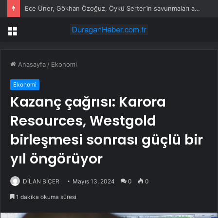
Ece Üner, Gökhan Özoğuz, Öykü Serter’in savunmaları aynı
Menü
Anasayfa
/
Ekonomi
Ekonomi
Kazanç çağrısı: Karora
Resources, Westgold
birleşmesi sonrası güçlü bir
yıl öngörüyor
DİLAN BİÇER
Mayıs 13, 2024
0
0
1 dakika okuma süresi