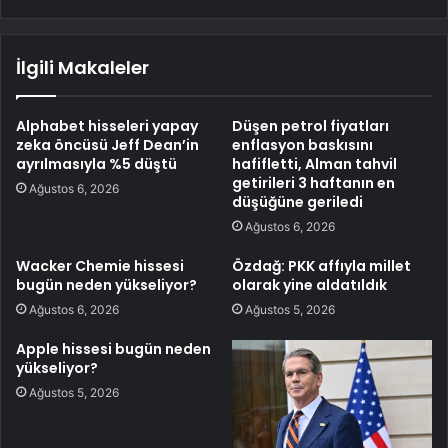
İlgili Makaleler
Alphabet hisseleri yapay
Düşen petrol fiyatları
zeka öncüsü Jeff Dean’in
enflasyon baskısını
ayrılmasıyla %5 düştü
hafifletti, Alman tahvil
getirileri 3 haftanın en
Ağustos 6, 2026
düşüğüne geriledi
Ağustos 6, 2026
Wacker Chemie hissesi
Özdağ: PKK affıyla millet
bugün neden yükseliyor?
olarak yine aldatıldık
Ağustos 6, 2026
Ağustos 5, 2026
Apple hissesi bugün neden
yükseliyor?
Ağustos 5, 2026