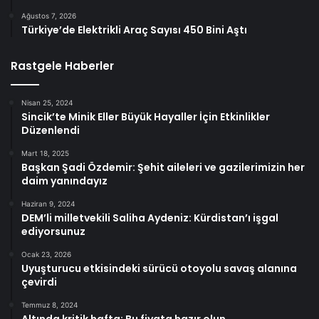
Ağustos 7, 2026
Türkiye’de Elektrikli Araç Sayısı 450 Bini Aştı
Rastgele Haberler
Nisan 25, 2024
Sincik’te Minik Eller Büyük Hayaller İçin Etkinlikler
Düzenlendi
Mart 18, 2025
Başkan Şadi Özdemir: Şehit aileleri ve gazilerimizin her
daim yanındayız
Haziran 9, 2024
DEM’li milletvekili Saliha Aydeniz: Kürdistan’ı işgal
ediyorsunuz
Ocak 23, 2026
Uyuşturucu etkisindeki sürücü otoyolu savaş alanına
çevirdi
Temmuz 8, 2024
Altında kritik hafta: Bu fiyata hazır olun