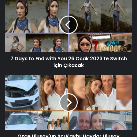
7 Days to End with You 26 Ocak 2023'te Switch
için Çıkacak
Özge Ulusoy'un Acı Kaybı: Haydar Ulusoy