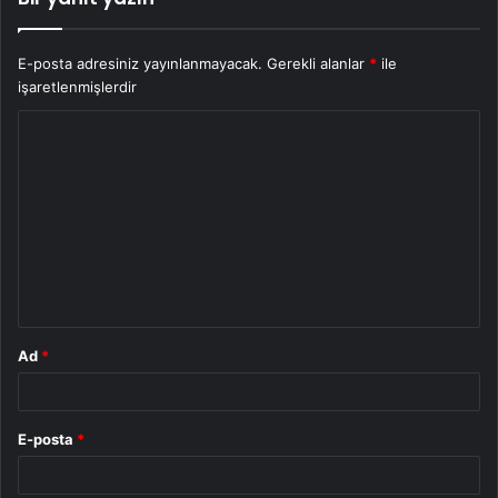
E-posta adresiniz yayınlanmayacak.
Gerekli alanlar
*
ile
işaretlenmişlerdir
Y
o
r
u
m
*
Ad
*
E-posta
*