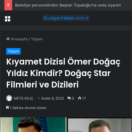
Belediye personelinden Başkan Topaloğlu’na veda ziyareti
Menü
Anasayfa
/
Yaşam
Yaşam
Kıyamet Dizisi Ömer Doğaç
Yıldız Kimdir? Doğaç Star
Filmleri ve Dizileri
METE KILIÇ
Aralık 6, 2022
0
17
1 dakika okuma süresi