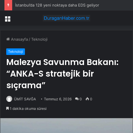
İstanbul’da 128 yeni noktaya daha EDS geliyor
Menü
Anasayfa
/
Teknoloji
Teknoloji
Malezya Savunma Bakanı:
“ANKA-S stratejik bir
sıçrama”
ÜMİT SAVĞA
Temmuz 6, 2026
0
0
1 dakika okuma süresi