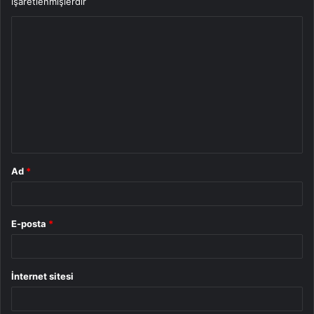
işaretlenmişlerdir
Y
o
r
u
m
*
Ad
*
E-posta
*
İnternet sitesi