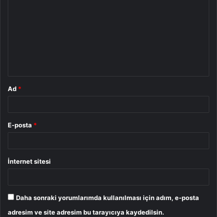
o
r
u
m
*
Ad
*
E-posta
*
İnternet sitesi
Daha sonraki yorumlarımda kullanılması için adım, e-posta
adresim ve site adresim bu tarayıcıya kaydedilsin.