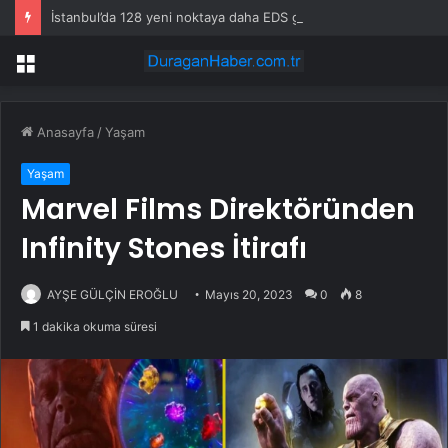
İstanbul’da 128 yeni noktaya daha EDS geliyor
Menü
Anasayfa
/
Yaşam
Yaşam
Marvel Films Direktöründen
Infinity Stones İtirafı
AYŞE GÜLÇİN EROĞLU
Mayıs 20, 2023
0
8
1 dakika okuma süresi