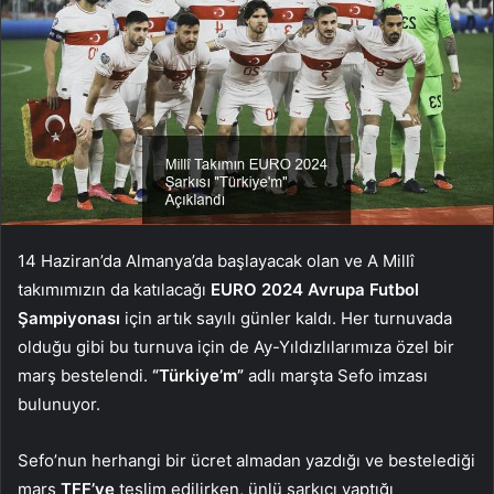
14 Haziran’da Almanya’da başlayacak olan ve A Millî
takımımızın da katılacağı
EURO 2024 Avrupa Futbol
Şampiyonası
için artık sayılı günler kaldı. Her turnuvada
olduğu gibi bu turnuva için de Ay-Yıldızlılarımıza özel bir
marş bestelendi.
“Türkiye’m”
adlı marşta Sefo imzası
bulunuyor.
Sefo’nun herhangi bir ücret almadan yazdığı ve bestelediği
marş
TFF’ye
teslim edilirken, ünlü şarkıcı yaptığı