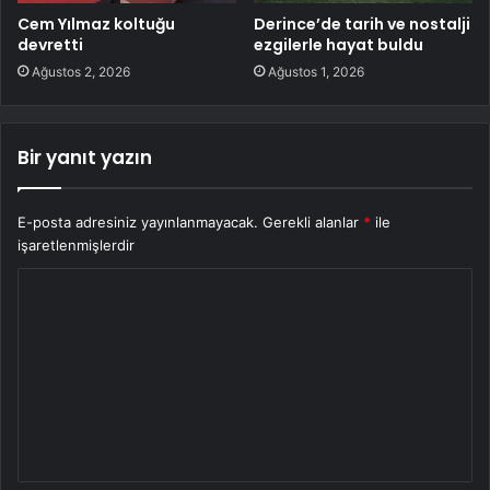
Cem Yılmaz koltuğu
Derince’de tarih ve nostalji
devretti
ezgilerle hayat buldu
Ağustos 2, 2026
Ağustos 1, 2026
Bir yanıt yazın
E-posta adresiniz yayınlanmayacak.
Gerekli alanlar
*
ile
işaretlenmişlerdir
Y
o
r
u
m
*