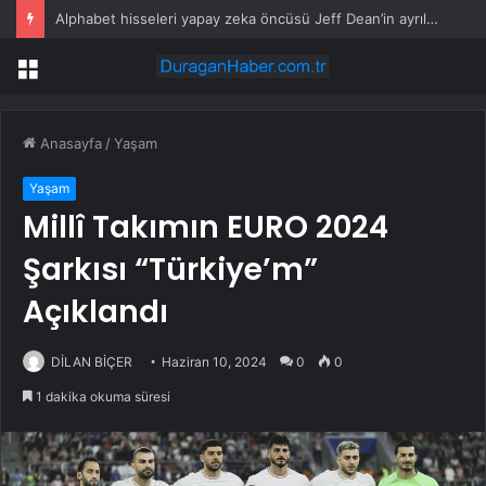
Alphabet hisseleri yapay zeka öncüsü Jeff Dean’in ayrılmasıyla %5 düştü
Menü
Anasayfa
/
Yaşam
Yaşam
Millî Takımın EURO 2024
Şarkısı “Türkiye’m”
Açıklandı
DİLAN BİÇER
Haziran 10, 2024
0
0
1 dakika okuma süresi