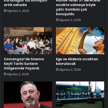
Karabağlar’da dönüşüm
Hande Yener 37 derecelik
artık sahada
sıcakta sahneye böyle
çıktı: Kombini çok
Ağustos 3, 2026
konuşuldu
Ağustos 2, 2026
Osmangazi’de Sinema
Ege ve Akdeniz sıcaktan
Keyfi Tarihi Surların
kavrulacak
Gölgesinde Yaşandı
Ağustos 2, 2026
Ağustos 2, 2026