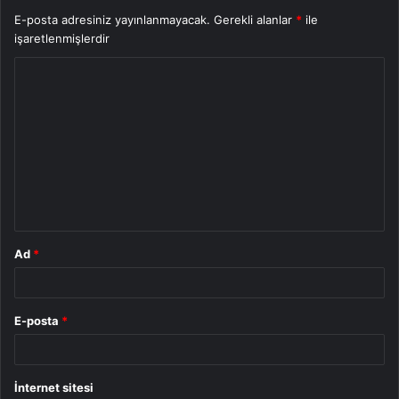
E-posta adresiniz yayınlanmayacak.
Gerekli alanlar
*
ile
işaretlenmişlerdir
Y
o
r
u
m
*
Ad
*
E-posta
*
İnternet sitesi