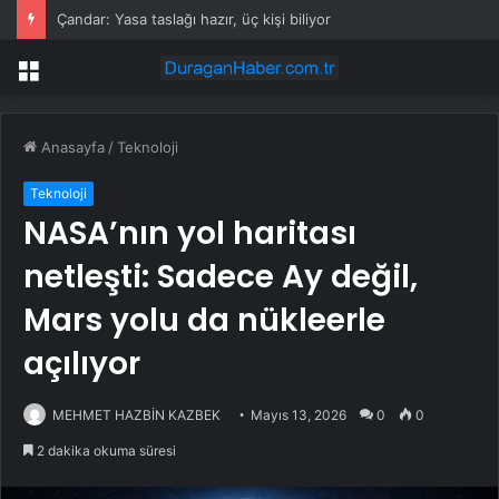
Çandar: Yasa taslağı hazır, üç kişi biliyor
Menü
Anasayfa
/
Teknoloji
Teknoloji
NASA’nın yol haritası
netleşti: Sadece Ay değil,
Mars yolu da nükleerle
açılıyor
MEHMET HAZBİN KAZBEK
Mayıs 13, 2026
0
0
2 dakika okuma süresi