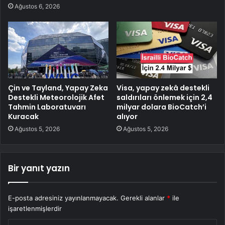
Ağustos 6, 2026
Çin ve Tayland, Yapay Zeka
Visa, yapay zekâ destekli
Destekli Meteorolojik Afet
saldırıları önlemek için 2,4
Tahmin Laboratuvarı
milyar dolara BioCatch’i
Kuracak
alıyor
Ağustos 5, 2026
Ağustos 5, 2026
Bir yanıt yazın
E-posta adresiniz yayınlanmayacak.
Gerekli alanlar
*
ile
işaretlenmişlerdir