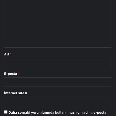
Y
o
r
u
m
*
Ad
*
E-posta
*
İnternet sitesi
Daha sonraki yorumlarımda kullanılması için adım, e-posta