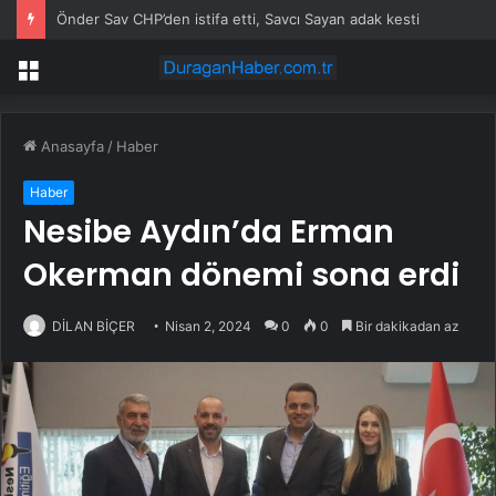
Önder Sav CHP’den istifa etti, Savcı Sayan adak kesti
Menü
Anasayfa
/
Haber
Haber
Nesibe Aydın’da Erman
Okerman dönemi sona erdi
DİLAN BİÇER
Nisan 2, 2024
0
0
Bir dakikadan az