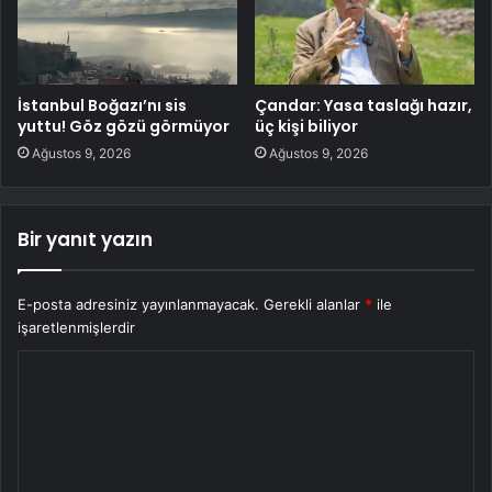
İstanbul Boğazı’nı sis
Çandar: Yasa taslağı hazır,
yuttu! Göz gözü görmüyor
üç kişi biliyor
Ağustos 9, 2026
Ağustos 9, 2026
Bir yanıt yazın
E-posta adresiniz yayınlanmayacak.
Gerekli alanlar
*
ile
işaretlenmişlerdir
Y
o
r
u