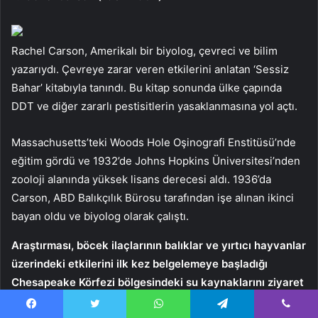
Rachel Carson, Amerikalı bir biyolog, çevreci ve bilim
yazarıydı. Çevreye zarar veren etkilerini anlatan ‘Sessiz
Bahar’ kitabıyla tanındı. Bu kitap sonunda ülke çapında
DDT ve diğer zararlı pestisitlerin yasaklanmasına yol açtı.
Massachusetts’teki Woods Hole Oşinografi Enstitüsü’nde
eğitim gördü ve 1932’de Johns Hopkins Üniversitesi’nden
zooloji alanında yüksek lisans derecesi aldı. 1936’da
Carson, ABD Balıkçılık Bürosu tarafından işe alınan ikinci
bayan oldu ve biyolog olarak çalıştı.
Araştırması, böcek ilaçlarının balıklar ve yırtıcı hayvanlar
üzerindeki etkilerini ilk kez belgelemeye başladığı
Chesapeake Körfezi bölgesindeki su kaynaklarını ziyaret
etmesine olanak sağladı.
Facebook
Twitter
WhatsApp
Telegram
Viber