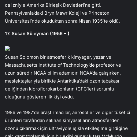
da izniyle Amerika Birleşik Devletleri’ne gitti.
Pennsylvania’daki Bryn Mawr Koleji ve Princeton
Üniversitesi’nde okuduktan sonra Nisan 1935’te öldü.
17. Susan Süleyman (1956 – )
Susan Solomon bir atmosferik kimyager, yazar ve
Massachusetts Institute of Technology’de profesör ve
uzun süredir NOAA bilim adamıdır. NOAA’da çalışırken,
meslektaşlarıyla birlikte Antarktika’daki ozon tabakası
deliğinden kloroflorokarbonların (CFC’ler) sorumlu
olduğunu gösteren ilk kişi oydu.
1986 ve 1987’de araştırmacılar, aerosoller ve diğer tüketici
ürünleri tarafından salınan kimyasalların atmosferden
ozonu çıkarmak için ultraviyole ışıkla etkileşime girdiğine
dair kanıt toplamak için bir ekibi güney kıtası McMurdo