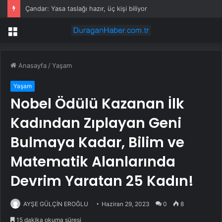
Porsche 2035’e kadar 9 bin kişiyi işten çıkaracak
Menü
Anasayfa
/
Yaşam
Yaşam
Nobel Ödülü Kazanan İlk
Kadından Zıplayan Geni
Bulmaya Kadar, Bilim ve
Matematik Alanlarında
Devrim Yaratan 25 Kadın!
AYŞE GÜLÇİN EROĞLU
Haziran 29, 2023
0
8
15 dakika okuma süresi