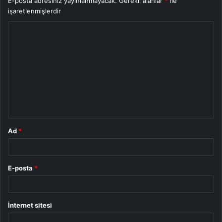
E-posta adresiniz yayınlanmayacak.
Gerekli alanlar
*
ile
işaretlenmişlerdir
Y
o
r
u
m
*
Ad
*
E-posta
*
İnternet sitesi