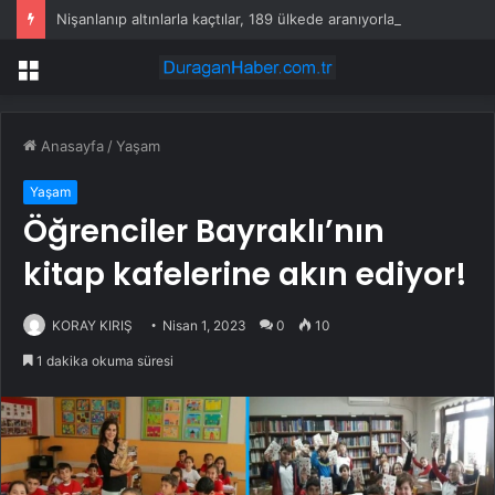
Nişanlanıp altınlarla kaçtılar, 189 ülkede aranıyorlar
Menü
Anasayfa
/
Yaşam
Yaşam
Öğrenciler Bayraklı’nın
kitap kafelerine akın ediyor!
KORAY KIRIŞ
Nisan 1, 2023
0
10
1 dakika okuma süresi