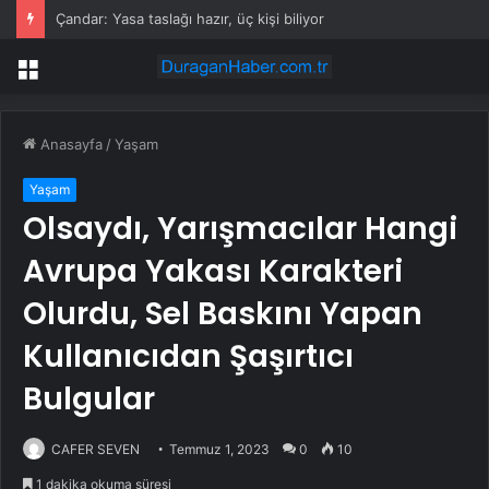
Çandar: Yasa taslağı hazır, üç kişi biliyor
Menü
Anasayfa
/
Yaşam
Yaşam
Olsaydı, Yarışmacılar Hangi
Avrupa Yakası Karakteri
Olurdu, Sel Baskını Yapan
Kullanıcıdan Şaşırtıcı
Bulgular
CAFER SEVEN
Temmuz 1, 2023
0
10
1 dakika okuma süresi