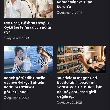
Samancılar ve Tilbe
Saran’a
Ağustos 7, 2026
Ece Üner, Gökhan Özoğuz,
Öykü Serter’in savunmaları
aynı
Ağustos 7, 2026
Bebek göründü: Hamile
‘Buzdolabı magnetleri
oyuncu Gökçe Bahadır
buzdolabını bozar mı’
Bodrum tatilinde
sorusu yanıtını buldu. İşin
görüntülendi
aslı söylentilerde gizli
değilmiş…
Ağustos 5, 2026
Ağustos 3, 2026