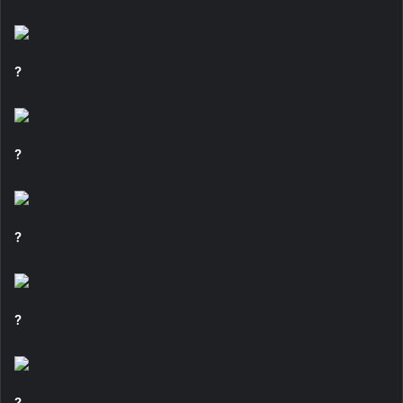
?
?
?
?
?