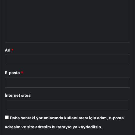
r
u
m
*
Ad
*
E-posta
*
İnternet sitesi
Daha sonraki yorumlarımda kullanılması için adım, e-posta
adresim ve site adresim bu tarayıcıya kaydedilsin.