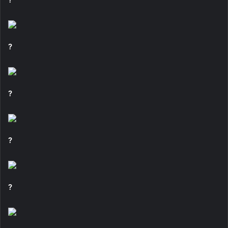
?
?
?
?