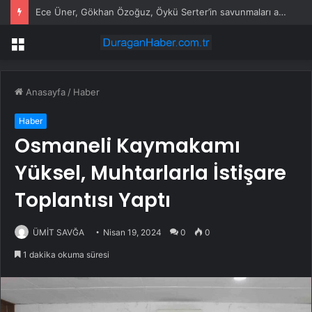
Ece Üner, Gökhan Özoğuz, Öykü Serter’in savunmaları aynı
Menü
Anasayfa
/
Haber
Haber
Osmaneli Kaymakamı
Yüksel, Muhtarlarla İstişare
Toplantısı Yaptı
ÜMİT SAVĞA
Nisan 19, 2024
0
0
1 dakika okuma süresi