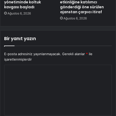
yönetiminde koltuk
etkinliğine katılımcı
kavgası başladı
gönderdiği öne sürülen
ajanstan çarpıcı itiraf
Ağustos 6, 2026
Ağustos 6, 2026
Bir yanıt yazın
E-posta adresiniz yayınlanmayacak.
Gerekli alanlar
*
ile
işaretlenmişlerdir
Y
o
r
u
m
*