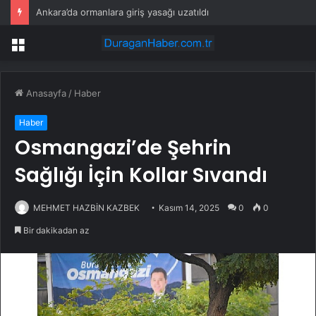
Ankara’da ormanlara giriş yasağı uzatıldı
Menü
Anasayfa
/
Haber
Haber
Osmangazi’de Şehrin
Sağlığı İçin Kollar Sıvandı
MEHMET HAZBİN KAZBEK
Kasım 14, 2025
0
0
Bir dakikadan az