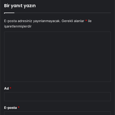
Bir yanıt yazın
E-posta adresiniz yayınlanmayacak.
Gerekli alanlar
*
ile
işaretlenmişlerdir
Y
o
r
u
m
*
Ad
*
E-posta
*